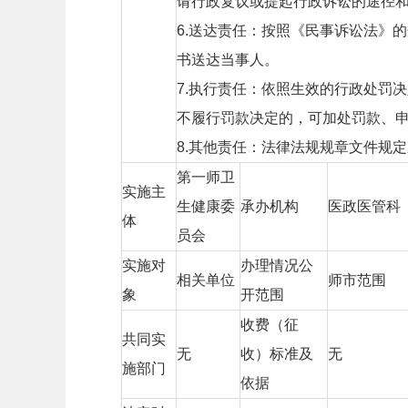
请行政复议或提起行政诉讼的途径
6.送达责任：按照《民事诉讼法》
书送达当事人。
7.执行责任：依照生效的行政处罚
不履行罚款决定的，可加处罚款、
8.其他责任：法律法规规章文件规
第一师卫
实施主
生健康委
承办机构
医政医管科
体
员会
实施对
办理情况公
相关单位
师市范围
象
开范围
收费（征
共同实
无
收）标准及
无
施部门
依据