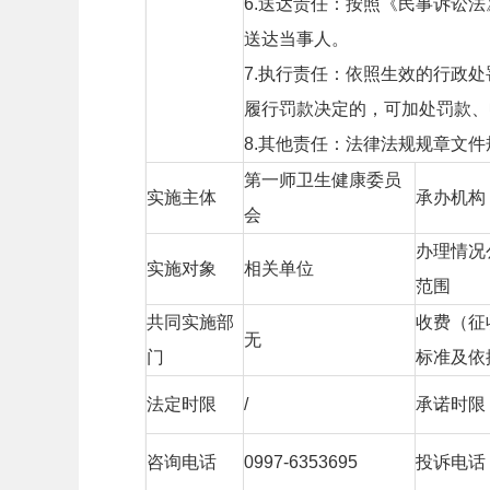
6.送达责任：按照《民事诉讼
送达当事人。
7.执行责任：依照生效的行政
履行罚款决定的，可加处罚款、
8.其他责任：法律法规规章文
第一师卫生健康委员
实施主体
承办机构
会
办理情况
实施对象
相关单位
范围
共同实施部
收费（征
无
门
标准及依
法定时限
/
承诺时限
咨询电话
0997-6353695
投诉电话