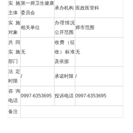
实施
第一师卫生健康
承办机构
医政医管科
主体
委员会
实施
办理情况
相关单位
师市范围
对象
公开范围
共同
收费（征
实施
无
收）标准
无
部门
及依据
法定
/
承诺时限
/
时限
咨询
0997-6353695
投诉电话
0997-6353695
电话
备注