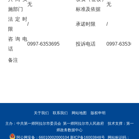
无
无
施部门
标准及依据
法定时
/
承诺时限
/
限
咨询电
0997-6353695
投诉电话
0997-6353695
话
备注
关于我们
联系我们
网站地图
版权申明
主办：中共第一师阿拉尔市委员会 第一师阿拉尔市人民政府 技术支撑：第一
师政务数据中心
阿公网安备：66010002000104
新ICP备16003848号
网站标识码：