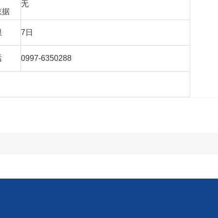
无
依据
限
7日
话
0997-6350288