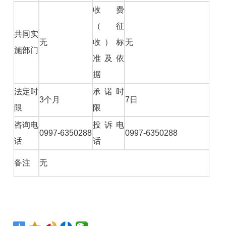
收费
（征
共同实
无
收）标
无
施部门
准及依
据
法定时
承诺时
3个月
7日
限
限
咨询电
投诉电
0997-6350288
0997-6350288
话
话
备注
无