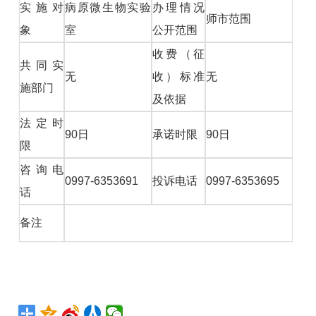
实施对
病原微生物实验
办理情况
师市范围
象
室
公开范围
收费（征
共同实
无
收）标准
无
施部门
及依据
法定时
90日
承诺时限
90日
限
咨询电
0997-6353691
投诉电话
0997-6353695
话
备注