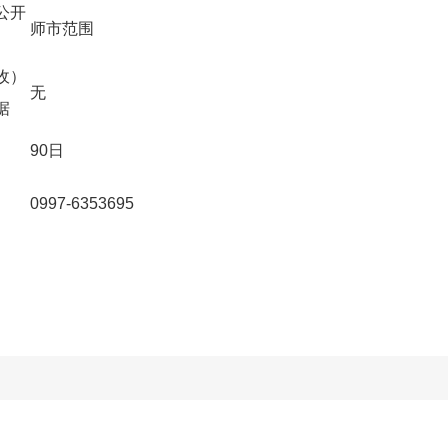
公开
师市范围
收）
无
据
90日
0997-6353695