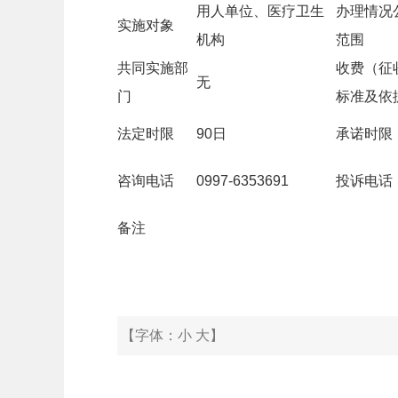
用人单位、医疗卫生
办理情况
实施对象
机构
范围
共同实施部
收费（征
无
门
标准及依
法定时限
90日
承诺时限
咨询电话
0997-6353691
投诉电话
备注
【字体：
小
大
】