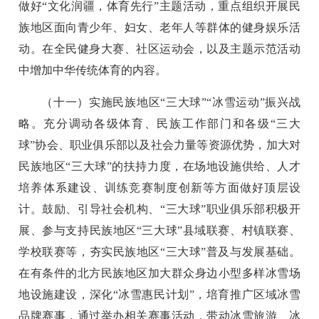
做好“文化润疆，体育先行”主题活动，重点组织开展民
族地区面向青少年、妇女、老年人等群体的健身娱乐活
动。在全民健身大赛、社区运动会，以及主题示范活动
中增加中华传统体育的内容。
（十一）实施民族地区“三大球”“冰雪运动”振兴战
略。充分调动各级体育、民族工作部门和各级“三大
球”协会、职业俱乐部以及社会力量等资源优势，加大对
民族地区“三大球”的扶持力度，在场地设施供给、人才
培养体系建设、训练竞赛制度创新等方面做好顶层设
计。鼓励、引导社会机构、“三大球”职业俱乐部积极开
展、参与支持民族地区“三大球”县域联赛、村镇联赛、
学校联赛等，夯实民族地区“三大球”普及与发展基础。
在有条件的北方民族地区加大群众身边小型多样冰雪场
地设施建设，深化“冰雪惠民计划”，培育推广区域冰雪
品牌赛事，通过举办相关赛事活动，带动冰雪旅游、冰