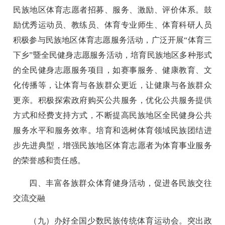
民族地区体育志愿者招募、服务、激励、评价体系。鼓
励优秀运动员、教练员、体育专业师生、体育科研人员
积极参与民族地区体育志愿服务活动，广泛开展“体育三
下乡”暨全民健身志愿服务活动，培育民族地区多种形式
的全民健身志愿服务项目，如赛事服务、健康教育、文
化传播等，让体育与各族群众更近，让健康与各族群众
更亲。积极探索政府购买公共服务，优化公共服务提供
方式和经费支持方式，不断提高民族地区全民健身公共
服务水平和服务效率。培育和选树体育领域民族团结进
步先进典型，增强民族地区体育志愿者为体育事业服务
的荣誉感和责任感。
四、丰富各族群众体育健身活动，促进各民族交往
交流交融
（九）办好全国少数民族传统体育运动会。突出政