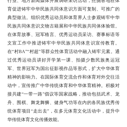
行业、地方新闻媒体开展调研采访活动，挖掘各地在体
育促进铸牢中华民族共同体意识方面可复制、可推广的
典型做法。组织优秀运动员和体育界人士参观铸牢中华
民族共同体意识文物古籍展和中华民族共同体体验馆。
在体育故事、冠军格言、优秀运动员采访、赛事标语等
文宣工作中推进铸牢中华民族共同体意识宣传教育。
在“村BA”“村超”等群众性体育活动中融入铸牢元素。通
过优秀运动员讲好开学第一课、拍摄少数民族奥运冠
军、世界冠军为国出征影视作品等形式，扩大中华体育
精神的影响力。在国际体育交流合作和体育对外交往活
动中，宣传推广中华传统体育和中华体育精神。积极对
接共建“一带一路”倡议等国家战略，推动包括武术、龙
舟、围棋、舞龙舞狮、健身气功等在内的各民族优秀传
统体育项目“走出去”，在多元体育文化活动中，提升中
华传统体育文化传播效能。