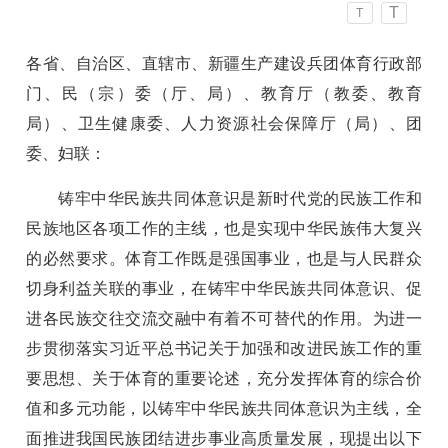
T
T
各省、自治区、直辖市、新疆生产建设兵团体育行政部
门、民（宗）委（厅、局）、教育厅（教委、教育
局）、卫生健康委、人力资源社会保障厅（局）、团
委、妇联：
铸牢中华民族共同体意识是新时代党的民族工作和
民族地区各项工作的主线，也是实现中华民族伟大复兴
的必然要求。体育工作既是强国事业，也是与人民群众
切身利益关联的事业，在铸牢中华民族共同体意识、促
进各民族交往交流交融中有着不可替代的作用。为进一
步贯彻落实习近平总书记关于加强和改进民族工作的重
要思想、关于体育的重要论述，充分发挥体育的综合价
值和多元功能，以铸牢中华民族共同体意识为主线，全
面推进我国民族团结进步事业高质量发展，现提出以下