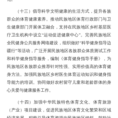
（十三）倡导科学文明健康的生活方式，提升各族
群众的体育健康素养。推动民族地区体育行政部门与卫
生健康部门开展体卫融合，支持在民族地区乡村基层医
疗卫生机构中设立“运动促进健康中心”。完善民族地区
全民健身公共服务网络建设，组织做好“科学健身指导边
疆行”等活动，广泛开展民族地区各族群众体质测试工作
和科学健身指导服务，编制《体育健身指导手册》，为
民族地区各族群众推荐针对性强、实用价值高的体育健
身方法。加强民族地区乡村医生体育运动知识和健身指
导能力的培训。协同做好农村留守儿童和老龄群体的身
心关爱与健康服务工作。
（十四）加强中华民族特色体育文化、体育旅游
（产业）项目建设，促进民族地区体育文化繁荣和区域
经济发展。积极引导体育资源向民族地区倾斜，鼓励社