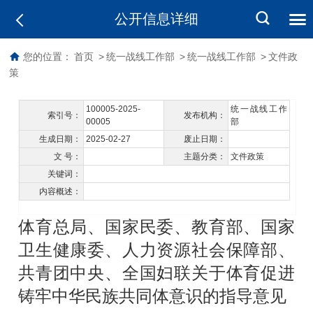
公开信息详细
您的位置：
首页
>
统一战线工作部
>
统一战线工作部
>
文件政
策
100005-2025-
统一战线工作
索引号：
发布机构：
00005
部
生成日期：
2025-02-27
废止日期：
文 号：
主题分类：
文件政策
关键词：
内容概述：
体育总局、国家民委、教育部、国家
卫生健康委、人力资源社会保障部、
共青团中央、全国妇联关于体育促进
铸牢中华民族共同体意识的指导意见