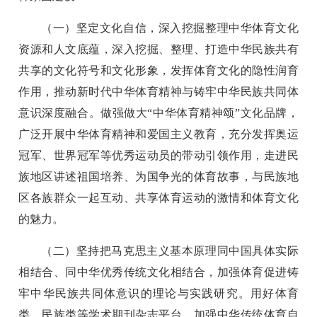
（一）坚定文化自信，深入挖掘整理中华体育文化
资源和人文底蕴，深入挖掘、整理、打造中华民族共有
共享的文化符号和文化形象，发挥体育文化的隐性润育
作用，推动新时代中华体育精神与铸牢中华民族共同体
意识深度融合。做强做大“中华体育精神颂”文化品牌，
广泛开展中华体育精神和爱国主义教育，充分发挥奥运
冠军、世界冠军等优秀运动员的带动引领作用，走进民
族地区讲述祖国培养、为国争光的体育故事，与民族地
区各族群众一起互动、共享体育运动的激情和体育文化
的魅力。
（二）坚持把马克思主义基本原理同中国具体实际
相结合、同中华优秀传统文化相结合，加强体育促进铸
牢中华民族共同体意识的理论与实践研究。用好体育
类、民族类等学术期刊杂志平台，加强中华传统体育自