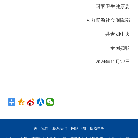
国家卫生健康委
人力资源社会保障部
共青团中央
全国妇联
2024年11月22日
关于我们
联系我们
网站地图
版权申明