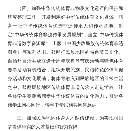
（四）加强中华传统体育非物质文化遗产的保护和
研究整理工作，开发利用好中华传统体育文化资源，培
育一批中华传统体育优秀非遗传承人和传承基地。制
定“中华传统体育非遗传承发展规划”，建立“中华传统体
育非遗数字资源库”，出版《中国少数民族传统体育非遗
图典》等系列丛书。鼓励把民族地区的特色节日文化、
自治州自治县成立逢十周年庆典等节庆活动与特色体育
赛事活动有机结合，组织开展民族、民俗特色的体育健
身活动和文化展演，将体育融入到民族地区的日常生活
之中。鼓励民族地区传统体育非遗传承人走进学校，让
各族学生零距离感受中华传统体育的文化魅力，引导各
族学生同心同行，铸牢中华民族共同体意识。
三、加强民族地区体育人才队伍建设，为实现强国
梦提供坚实的人才基础和智力保障