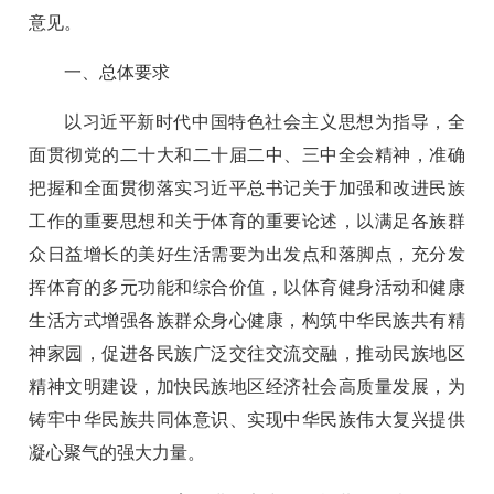
意见。
一、总体要求
以习近平新时代中国特色社会主义思想为指导，全
面贯彻党的二十大和二十届二中、三中全会精神，准确
把握和全面贯彻落实习近平总书记关于加强和改进民族
工作的重要思想和关于体育的重要论述，以满足各族群
众日益增长的美好生活需要为出发点和落脚点，充分发
挥体育的多元功能和综合价值，以体育健身活动和健康
生活方式增强各族群众身心健康，构筑中华民族共有精
神家园，促进各民族广泛交往交流交融，推动民族地区
精神文明建设，加快民族地区经济社会高质量发展，为
铸牢中华民族共同体意识、实现中华民族伟大复兴提供
凝心聚气的强大力量。