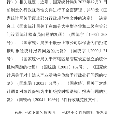
行）》相关规定，近期，国家统计局对
2023
年
12
月
31
日
前制发的行政规范性文件进行了全面清理，并印发《国
家统计局关于废止部分行政规范性文件的决定》，决定
废止《国家统计局关于在部分大中型企业和二级主管部
门设置统计检查员问题的复函》（国统字〔
1996
〕
268
号）、《国家统计局关于股份上市公司以保密为由拒绝
按时报送统计报表问题的批复》（国统字〔
2000
〕
31
号）、《国家统计局关于市辖区是否应设立独立的统计
机构问题的批复》（国统函〔
2001
〕
162
号）、《国家统
计局关于对非法人产业活动单位给予行政处罚问题的批
复》（国统函〔
2003
〕
51
号）、《国家统计局关于对统
计调查对象以保密为由拒绝按时报送统计报表问题的批
复》（国统函〔
2004
〕
198
号）
5
件行政规范性文件。
作出上述决定的原因是：上述
5
个文件制定时所依据