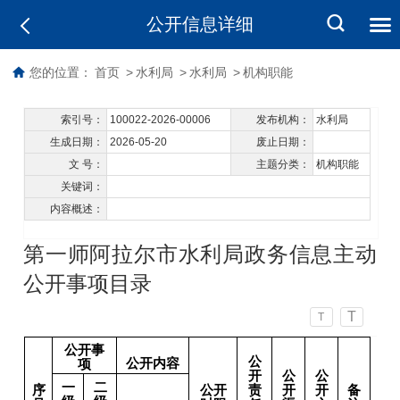
公开信息详细
您的位置：
首页
>
水利局
>
水利局
>
机构职能
索引号：
100022-2026-00006
发布机构：
水利局
生成日期：
2026-05-20
废止日期：
文 号：
主题分类：
机构职能
关键词：
内容概述：
第一师阿拉尔市水利局政务信息主动
公开事项目录
T
T
公开事
公
公开内容
项
开
公
公
一
二
序
公开
责
开
开
备