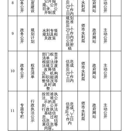
公开指
后，
水
8
务
度
府
动
南、
公开
20
个
利
公
建
网
公
目录、公
工作
局
开
设
站
开
开制度
日内
规划
批准
师
后，
市
20
个
政
规
政
主
水利
专项
水
工作
9
务
划
府
动
规划及相
利
日内
公
计
网
公
关政策
局
公开
开
划
站
开
脱密
稿
部门权责
清单，并
信息
根据法律
师
权
形成
主
政
政
法规立
废
市
责
后，
动
务
府
改释情
10
水
清
20
个
公
公
网
况、机构
利
单
工作
开
开
站
和职能调
局
日内
整情况等
及时调
整；
按照谁执
法、谁公
行
示的原
师
信息
政
主
专
政
则，公开
市
形成
执
动
题
府
行政执法
11
水
后，
7
法
公
专
网
基础信
利
个
工
公
开
栏
站
息、过程
局
作日
示
信息、结
内
果信息
等
内容
。