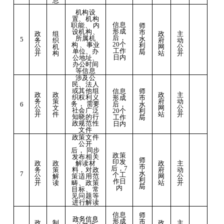
息
机构设
置、机构
信息
职能、
内
师
形成
设机构、
市
政
政
主
组
后，
所属机
水
5
务
府
动
织
20
个
构
、事业
利
公
网
公
机
工作
单位、办
局
开
站
开
构
日内
公地址、
办公时间
等信息
涉及公
民、法人
或其他组
信息
师
主
政
政
政
织权利义
形成
市
动
务
策
府
务，
需要
后，
6
水
公
公
文
网
社会广泛
20
个
利
开
开
件
站
知晓的行
工作
局
政规范性
日内
文件
政策文件
公开
后，
同步
政策
发布相关
师
印发
解读材
政
政
政
主
市
后，
7
料，
对政
务
策
府
动
水
7
个
工
策适用范
公
解
网
公
利
作日
畴、政策
开
读
站
开
局
内
目标、常
见问题等
进
行解读
信息
师
政务信息
形成
市
政
制
政
主