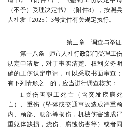
（不予）
受理决定
书》
（附件
8
），按照兵
人社发〔
2025
〕
3
号
文件
有关规定执行。
第三章
调查与举证
第十八条
师市人社行政部门受理工伤
认定申请后，
对于事实清楚、权利义务明
确的工伤认定申请，可以采取书面审查；
有下列情形之一的，应当进行调查核实：
1.
受伤害职工
死亡（含突发疾病死
亡）、重伤（坠落或交通事故造成严重颅
内、颈部、腰部等损伤，机械伤害造成严
重躯体缺损，烧伤、腐蚀伤害等）或者同