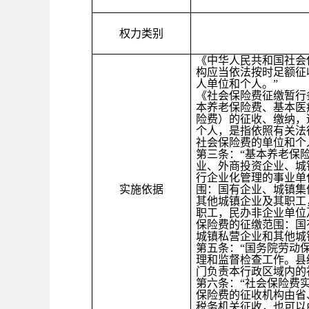
权力类别
《中华人民共和国社会
构应当依法按时足额征
人单位和个人。”
《社会保险费征缴暂行
本养老保险费、基本医
险费）的征收、缴纳，
个人，是指依照有关法
社会保险费的单位和个
第三条：“基本养老保
业、外商投资企业、城
行企业化管理的事业单
实施依据
围：国有企业、城镇集
其他城镇企业及其职工
职工，民办非企业单位
保险费的征缴范围：国
城镇私营企业和其他城
第五条：“国务院劳动
理和监督检查工作。县
门负责本行政区域内的
第六条：“社会保险费
保险费的征收机构由省
税务机关征收，也可以