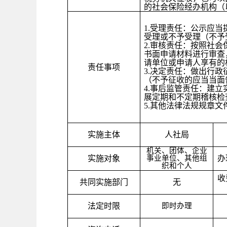
的社会保险经办机构（
1.受理责任：公示应
受理或不予受理（不予
2.审核责任：按照社
书面申请材料进行审查
请单位或申请人享有的
责任事项
3.决定责任：做出行
（不予征收的应当当面
4.事后监管责任：建
展定期和不定期稽核检
5.其他法律法规规章
实施主体
人社局
机关、团体、企业
实施对象
事业单位、其他组
办
织和个人
收
共同实施部门
无
法定时限
即时办理