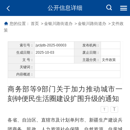
公开信息详细
您的位置：
首页
>
金银川路街道办
>
金银川路街道办
>
文件政
策
索引号：
jycljdb-2025-00003
发布机构：
生成日期：
2025-10-03
废止日期：
文 号：
主题分类：
文件政策
关键词：
内容概述：
商务部等9部门关于加力推动城市一
刻钟便民生活圈建设扩围升级的通知
T
T
各省、自治区、直辖市及计划单列市、新疆生产建设兵
团商务、民政、人力资源社会保障、自然资源、住房城