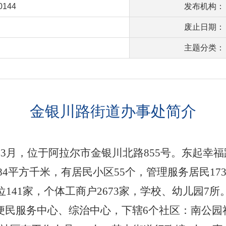
00144
发布机构：
废止日期：
主题分类：
金银川路街道办事处简介
年
3
月，位于
阿拉尔市金银川北路
855
号
。东起幸福
84
平方千米，有居民小区
55
个，管理服务居民
17
位
141
家，个体工商户
2673
家，学校、幼儿园
7
所
便民服务中心、综治中心，下辖
6
个社区：南公园