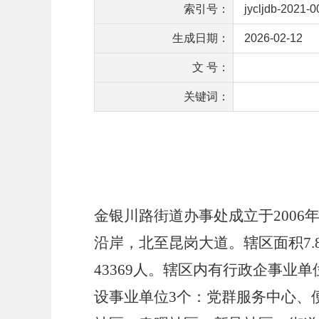
索引号：
jycljdb-2021-
生成日期：
2026-02-12
文 号：
关键词：
金银川
路街道
办事处
成立于
2006
沿岸，北至昆岗大道。辖区面积
7.
43369
人。辖区内有行政企事业单
设事业单位
3
个：党群服务中心、