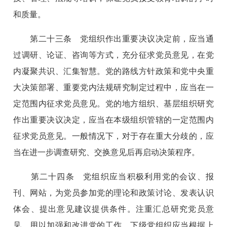
和质量。
第二十三条 党组织作出重要决议决定前，应当通
过调研、论证、咨询等方式，充分征求党员意见，在党
内凝聚共识、汇集智慧。党的路线方针政策和党中央重
大决策部署、重要党内法规研究制定过程中，应当在一
定范围内征求党员意见。党的地方组织、基层组织研究
作出重要决议决定，应当在本级组织管辖的一定范围内
征求党员意见。一般情况下，对于存在重大分歧的，应
当在进一步调查研究、交换意见后再启动决策程序。
第二十四条 党组织应当积极利用党的会议、报
刊、网站，为党员参加党的理论和政策讨论、发表认识
体会、提出意见建议提供条件。注重汇总研究党员意
见，用以加强和改进党的工作。下级党组织应当根据上