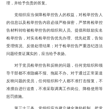
理，并给予负责的答复。
党组织应当保障检举控告人的权益，对检举控告人
的信息以及检举控告内容必须严格保密，严禁将检举控
告材料转给被检举控告的组织和人员。提倡和鼓励实名
检举控告，对实名检举控告优先办理、优先处置，告知
受理情况、反馈处理结果；对于检举控告严重违纪违法
问题经查证属实的，应当给予表扬。
对于党员检举控告和反映的问题，任何党组织和领
导干部都不准隐瞒不报、拖延不办。对于通过正常渠道
反映问题的党员，任何组织和个人都不准打击报复，不
准擅自进行追查，不准采取调离工作岗位、降格使用等
惩罚措施。
第三十三条 党组织应当建立健全激励机制，把党