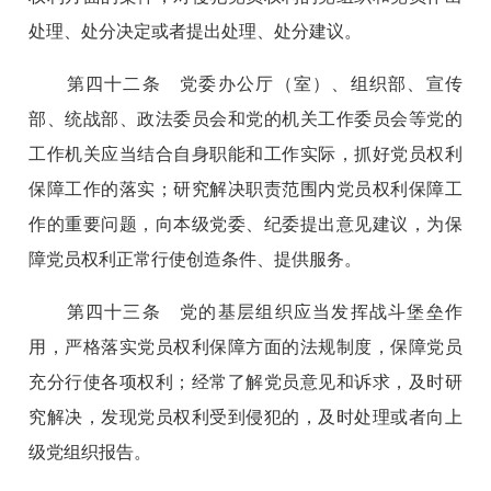
处理、处分决定或者提出处理、处分建议。
第四十二条 党委办公厅（室）、组织部、宣传
部、统战部、政法委员会和党的机关工作委员会等党的
工作机关应当结合自身职能和工作实际，抓好党员权利
保障工作的落实；研究解决职责范围内党员权利保障工
作的重要问题，向本级党委、纪委提出意见建议，为保
障党员权利正常行使创造条件、提供服务。
第四十三条 党的基层组织应当发挥战斗堡垒作
用，严格落实党员权利保障方面的法规制度，保障党员
充分行使各项权利；经常了解党员意见和诉求，及时研
究解决，发现党员权利受到侵犯的，及时处理或者向上
级党组织报告。