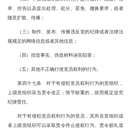
举、控告以及提出处理、处分、罢免、撤换要求，或者
随意扩散、传播；
（三）制作、发布、传播违反党的纪律或者法律法
规规定的网络信息或者其他信息；
（四）捏造事实、伪造材料诬告陷害；
（五）其他不正确行使党员权利的行为。
第四十七条 对于有侵犯党员权利行为的党组织，
上级党组织应当责令改正；情节较重的，按照规定追究
纪律责任。
对于有侵犯党员权利行为的党员，其所在党组织或
者上级党组织可以采取责令停止侵权行为、责令赔礼道