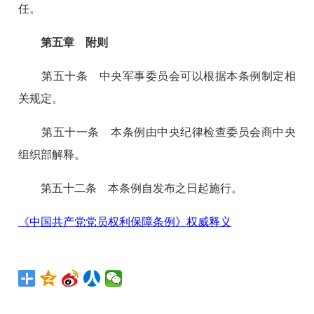
任。
第五章 附则
第五十条 中央军事委员会可以根据本条例制定相
关规定。
第五十一条 本条例由中央纪律检查委员会商中央
组织部解释。
第五十二条 本条例自发布之日起施行。
《中国共产党党员权利保障条例》权威释义