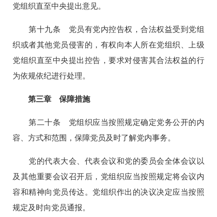
党组织直至中央提出意见。
第十九条 党员有党内控告权，合法权益受到党组
织或者其他党员侵害的，有权向本人所在党组织、上级
党组织直至中央提出控告，要求对侵害其合法权益的行
为依规依纪进行处理。
第三章 保障措施
第二十条 党组织应当按照规定确定党务公开的内
容、方式和范围，保障党员及时了解党内事务。
党的代表大会、代表会议和党的委员会全体会议以
及其他重要会议召开后，党组织应当按照规定将会议内
容和精神向党员传达。党组织作出的决议决定应当按照
规定及时向党员通报。