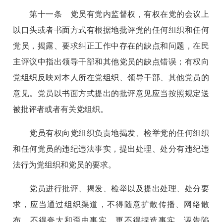
第十一条 党员有党内监督权，有权在党的会议上
以口头或者书面方式有根据地批评党的任何组织和任何
党员，揭露、要求纠正工作中存在的缺点和问题，在民
主评议中指出领导干部和其他党员的缺点错误；有权向
党组织反映对本人所在党组织、领导干部、其他党员的
意见。党员以书面方式提出的批评意见应当按照规定送
被批评者或者有关党组织。
党员有权向党组织负责地揭发、检举党的任何组织
和任何党员的违纪违法事实，提出处理、处分有违纪违
法行为党组织和党员的要求。
党员进行批评、揭发、检举以及提出处理、处分要
求，应当通过组织渠道，不得随意扩散传播、网络散
布，不得夸大和歪曲事实，更不得捏造事实、诬告陷