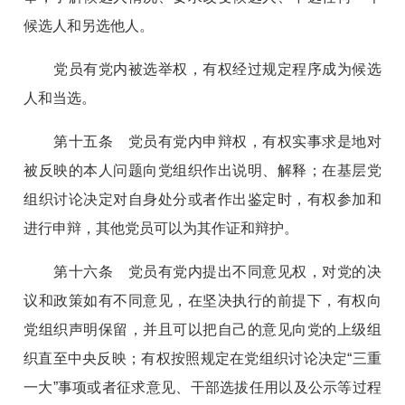
候选人和另选他人。
党员有党内被选举权，有权经过规定程序成为候选
人和当选。
第十五条 党员有党内申辩权，有权实事求是地对
被反映的本人问题向党组织作出说明、解释；在基层党
组织讨论决定对自身处分或者作出鉴定时，有权参加和
进行申辩，其他党员可以为其作证和辩护。
第十六条 党员有党内提出不同意见权，对党的决
议和政策如有不同意见，在坚决执行的前提下，有权向
党组织声明保留，并且可以把自己的意见向党的上级组
织直至中央反映；有权按照规定在党组织讨论决定“三重
一大”事项或者征求意见、干部选拔任用以及公示等过程