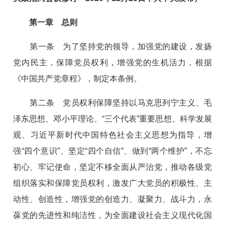
第一章 总则
第一条 为了坚持党的领导，加强党的建设，发扬
党内民主，保障党员权利，增强党的生机活力，根据
《中国共产党章程》，制定本条例。
第二条 党员权利保障坚持以马克思列宁主义、毛
泽东思想、邓小平理论、“三个代表”重要思想、科学发展
观、习近平新时代中国特色社会主义思想为指导，增
强“四个意识”、坚定“四个自信”、做到“两个维护”，不忘
初心、牢记使命，坚定不移全面从严治党，推动各级党
组织落实和保障党员权利，激发广大党员的积极性、主
动性、创造性，增强党的创造力、凝聚力、战斗力，永
葆党的先进性和纯洁性，为全面建设社会主义现代化国