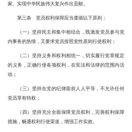
家、实现中华民族伟大复兴作出贡献。
第三条 党员权利保障应当遵循以下原则：
（一）坚持民主和集中相结合，既激发党员参与党
内事务的热情，又要求党员按照党性原则行使权利；
（二）坚持义务和权利相统一，切实履行党章规定
的义务，正确行使各项权利，在宪法和法律的范围内活
动；
（三）坚持在党的纪律面前人人平等，不允许任何
党员享有特权；
（四）坚持充分全面保障党员权利，完善权利保障
措施，畅通权利行使渠道，增强工作实效。