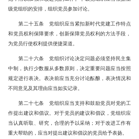
级党组织的安排，组织党员参加讨论。
第二十五条 党组织应当紧扣新时代党建工作特点
和党员权利保障要求，创新保障党员权利的方法手段，
为党员行使权利提供便捷渠道。
第二十六条 党组织讨论决定问题必须坚持民主集
中制，执行少数服从多数原则，决定重要问题应当按照
规定进行表决。表决前应当充分讨论酝酿，表决情况和
不同意见及其理由应当如实记录。
第二十七条 党组织应当支持和鼓励党员对党的工
作提出建议和倡议。对于党员的建议和倡议，党组织应
当认真听取、研究，合理的予以采纳；对于改进工作有
重大帮助的，应当对提出建议和倡议的党员给予表扬。