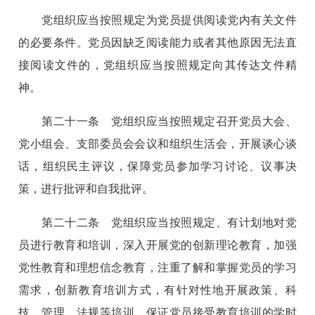
党组织应当按照规定为党员提供阅读党内有关文件
的必要条件。党员因缺乏阅读能力或者其他原因无法直
接阅读文件的，党组织应当按照规定向其传达文件精
神。
第二十一条 党组织应当按照规定召开党员大会、
党小组会、支部委员会会议和组织生活会，开展谈心谈
话，组织民主评议，保障党员参加学习讨论、议事决
策，进行批评和自我批评。
第二十二条 党组织应当按照规定、有计划地对党
员进行教育和培训，深入开展党的创新理论教育，加强
党性教育和理想信念教育，注重了解和掌握党员的学习
需求，创新教育培训方式，有针对性地开展政策、科
技、管理、法规等培训，保证党员接受教育培训的学时