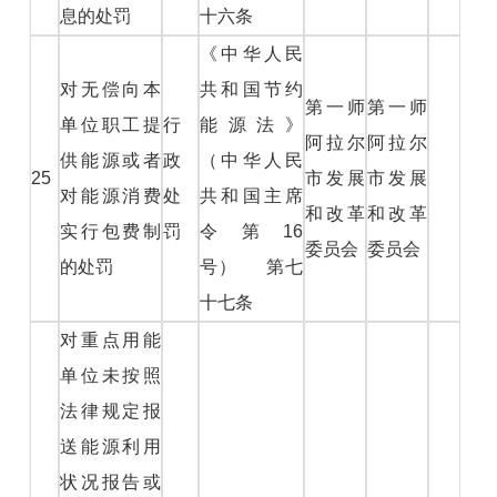
息的处罚
十六条
《中华人民
对无偿向本
共和国节约
第一师
第一师
单位职工提
行
能源法》
阿拉尔
阿拉尔
供能源或者
政
（中华人民
25
市发展
市发展
对能源消费
处
共和国主席
和改革
和改革
实行包费制
罚
令第16
委员会
委员会
的处罚
号） 第七
十七条
对重点用能
单位未按照
法律规定报
送能源利用
状况报告或