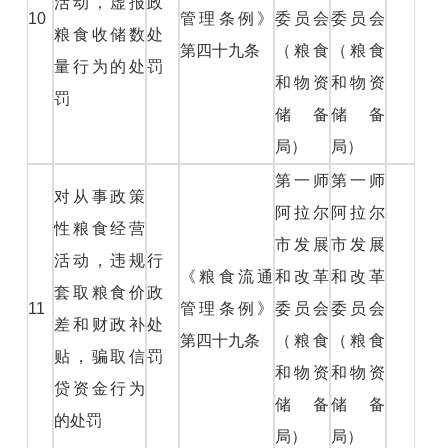
活动，虚报
政
10
管理条例》
委员会
委员会
粮食收储数
处
第四十九条
（粮食
（粮食
量行为的处
罚
和物资
和物资
罚
储备
储备
局）
局）
第一师
第一师
对从事政策
阿拉尔
阿拉尔
性粮食经营
市发展
市发展
活动，违规
行
《粮食流通
和改革
和改革
套取粮食价
政
11
管理条例》
委员会
委员会
差和财政补
处
第四十九条
（粮食
（粮食
贴，骗取信
罚
和物资
和物资
贷资金行为
储备
储备
的处罚
局）
局）