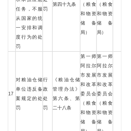
第四十九条
（粮食
（粮食
任务，不服
罚
和物资
和物资
从国家的统
储备
储备
一安排和调
局）
局）
度行为的处
罚
第一师
第一师
阿拉尔
阿拉尔
市发展
市发展
对粮油仓储
行
《粮油仓储
和改革
和改革
单位违反备
政
管理办法》
17
委员会
委员会
案规定的处
处
第六条、第
（粮食
（粮食
罚
罚
二十八条
和物资
和物资
储备
储备