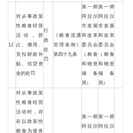
第一师
第一师
对从事政策
阿拉尔
阿拉尔
性粮食经营
市发展
市发展
行
活动，挤
《粮食流通
和改革
和改革
政
12
占、挪用、
管理条例》
委员会
委员会
处
克扣财政补
第四十九条
（粮食
（粮食
罚
贴、信贷资
和物资
和物资
金的处罚
储备
储备
局）
局）
对从事政策
性粮食经营
活动时，存
第一师
第一师
在以政策性
阿拉尔
阿拉尔
粮食为债务