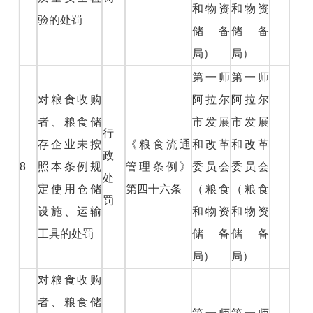
和物资
和物资
验的处罚
储备
储备
局）
局）
第一师
第一师
对粮食收购
阿拉尔
阿拉尔
者、粮食储
市发展
市发展
行
存企业未按
《粮食流通
和改革
和改革
政
8
照本条例规
管理条例》
委员会
委员会
处
定使用仓储
第四十六条
（粮食
（粮食
罚
设施、运输
和物资
和物资
工具的处罚
储备
储备
局）
局）
对粮食收购
者、粮食储