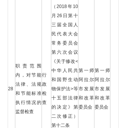
（2018年10
月26日第十
三届全国人
民代表大会
常务委员会
第六次会议
《关于修改<
职责范围
中华人民共
第一师
第一师
内，对节能
行
和国野生动
阿拉尔
阿拉尔
法律、法规
政
28
物保护法>等
市发展
市发展
和节能标准
检
十五部法律
和改革
和改革
执行情况的
查
的决定》第
委员会
委员会
监督检查
二次修正）
第十二条