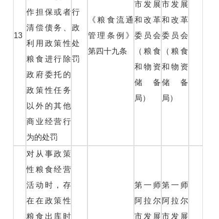
市发展
市发展
作担保或者
行
《粮食流通
和改革
和改革
清偿债务、
政
13
管理条例》
委员会
委员会
利用政策性
处
第四十九条
（粮食
（粮食
粮食进行除
罚
和物资
和物资
政府委托的
储备
储备
政策性任务
局）
局）
以外的其他
商业经营行
为的处罚
对从事政策
性粮食经营
活动时，存
第一师
第一师
在在政策性
阿拉尔
阿拉尔
粮食出库时
市发展
市发展