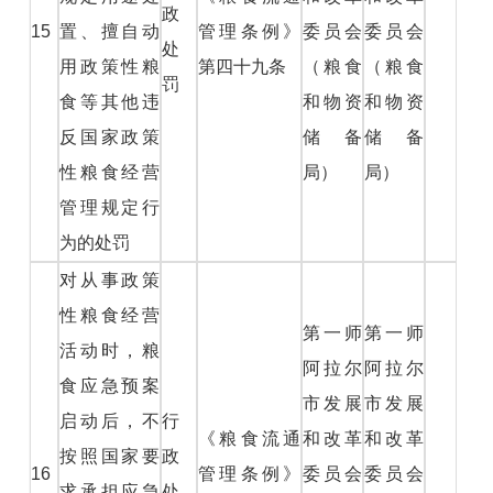
政
15
置、擅自动
管理条例》
委员会
委员会
处
用政策性粮
第四十九条
（粮食
（粮食
罚
食等其他违
和物资
和物资
反国家政策
储备
储备
性粮食经营
局）
局）
管理规定行
为的处罚
对从事政策
性粮食经营
第一师
第一师
活动时，粮
阿拉尔
阿拉尔
食应急预案
市发展
市发展
启动后，不
行
《粮食流通
和改革
和改革
按照国家要
政
16
管理条例》
委员会
委员会
求承担应急
处