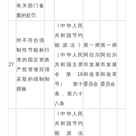
有关部门备
案的处罚
《中华人民
共和国节约
对不符合强
能源法》
第一师
第一师
制性节能标
行
（中华人民
阿拉尔
阿拉尔
准的固定资
政
27
共和国主席
市发展
市发展
产投资项目
强
令第16
和改革
和改革
采取的强制
制
号） 第十
委员会
委员会
措施
条 、第六十
八条
《中华人民
共和国节约
能源法