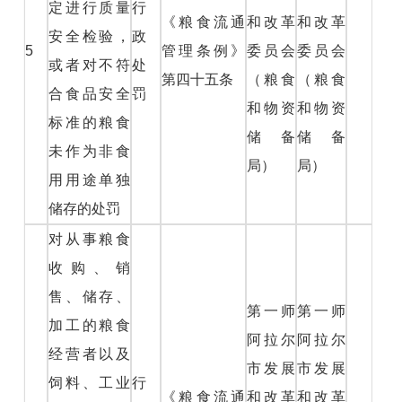
定进行质量
行
《粮食流通
和改革
和改革
安全检验，
政
5
管理条例》
委员会
委员会
或者对不符
处
第四十五条
（粮食
（粮食
合食品安全
罚
和物资
和物资
标准的粮食
储备
储备
未作为非食
局）
局）
用用途单独
储存的处罚
对从事粮食
收购、销
售、储存、
第一师
第一师
加工的粮食
阿拉尔
阿拉尔
经营者以及
市发展
市发展
饲料、工业
行
《粮食流通
和改革
和改革