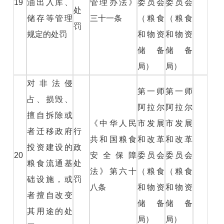
19
油出入库、
管理办法》
委员会
委员会
处
储存等管理
三十一条
（粮食
（粮食
罚
规定的处罚
和物资
和物资
储备
储备
局）
局）
对非法侵
第一师
第一师
占、损毁、
阿拉尔
阿拉尔
擅自拆除或
《中华人民
市发展
市发展
者迁移政府
行
共和国粮食
和改革
和改革
投资建设的
政
20
安全保障
委员会
委员会
粮食流通基
处
法》第六十
（粮食
（粮食
础设施，或
罚
八条
和物资
和物资
者擅自改变
储备
储备
其用途的处
局）
局）