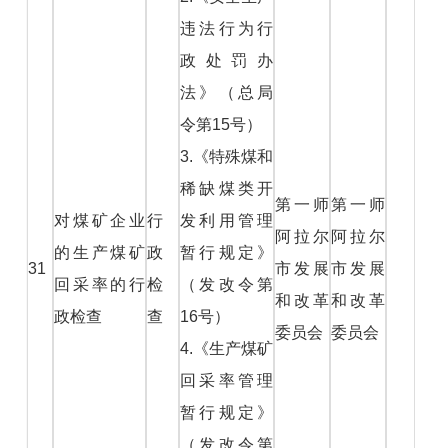
违法行为行
政处罚办
法》（总局
令第15号）
3.《特殊煤和
稀缺煤类开
第一师
第一师
对煤矿企业
行
发利用管理
阿拉尔
阿拉尔
的生产煤矿
政
暂行规定》
31
市发展
市发展
回采率的行
检
（发改令第
和改革
和改革
政检查
查
16号）
委员会
委员会
4.《生产煤矿
回采率管理
暂行规定》
（发改令第