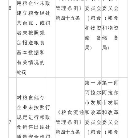
用粮企业未
政
6
管理条例》
委员会
委员会
建立粮食经
处
第四十五条
（粮食
（粮食
营台账，或
罚
和物资
和物资
者未按照规
储备
储备
定报送粮食
局）
局）
基本数据和
有关情况的
处罚
第一师
第一师
阿拉尔
阿拉尔
对粮食储存
市发展
市发展
企业未按照
行
《粮食流通
和改革
和改革
规定进行粮
政
7
管理条例》
委员会
委员会
食销售出库
处
第四十五条
（粮食
（粮食
质量安全检
罚