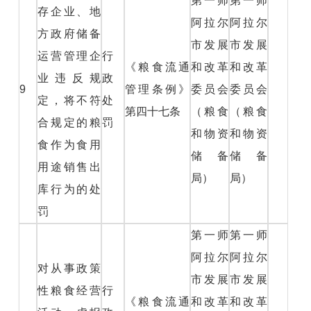
第一师
第一师
存企业、地
阿拉尔
阿拉尔
方政府储备
市发展
市发展
运营管理企
行
《粮食流通
和改革
和改革
业违反规
政
9
管理条例》
委员会
委员会
定，将不符
处
第四十七条
（粮食
（粮食
合规定的粮
罚
和物资
和物资
食作为食用
储备
储备
用途销售出
局）
局）
库行为的处
罚
第一师
第一师
阿拉尔
阿拉尔
对从事政策
市发展
市发展
性粮食经营
行
《粮食流通
和改革
和改革