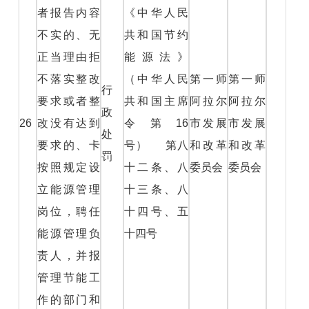
者报告内容
《中华人民
不实的、无
共和国节约
正当理由拒
能源法》
不落实整改
（中华人民
第一师
第一师
行
要求或者整
共和国主席
阿拉尔
阿拉尔
政
26
改没有达到
令第16
市发展
市发展
处
要求的、卡
号） 第八
和改革
和改革
罚
按照规定设
十二条、八
委员会
委员会
立能源管理
十三条、八
岗位，聘任
十四号、五
能源管理负
十四号
责人，并报
管理节能工
作的部门和