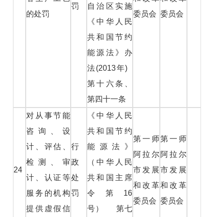
罚
自治区实施
的处罚
委员会
委员会
《中华人民
共和国节约
能源法》办
法(2013年)
第十六条、
第四十一条
对从事节能
《中华人民
咨询、设
共和国节约
第一师
第一师
计、评估、
行
能源法》
阿拉尔
阿拉尔
检测、审
政
（中华人民
24
市发展
市发展
计、认证等
处
共和国主席
和改革
和改革
服务的机构
罚
令第16
委员会
委员会
提供虚假信
号） 第七