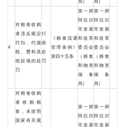
局）
局）
第一师
第一师
阿拉尔
阿拉尔
对粮食收购
市发展
市发展
者违反规定
行
《粮食流通
和改革
和改革
代扣、代缴
政
4
管理条例》
委员会
委员会
税、费和其
处
第四十五条
（粮食
（粮食
他款项的处
罚
和物资
和物资
罚
储备
储备
局）
局）
对粮食收购
者收购粮
第一师
第一师
食，未按照
阿拉尔
阿拉尔
国家有关规
市发展
市发展