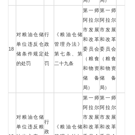
局）
局）
第一师
第一师
阿拉尔
阿拉尔
市发展
市发展
对粮油仓储
行
《粮油仓储
和改革
和改革
单位违反仓
政
管理办法》
18
委员会
委员会
储条件规定
处
第七条、第
（粮食
（粮食
的处罚
罚
二十九条
和物资
和物资
储备
储备
局）
局）
第一师
第一师
阿拉尔
阿拉尔
对粮油仓储
市发展
市发展
行
单位违反粮
《粮油仓储
和改革
和改革
政