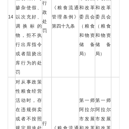
行
掺杂使假、
《粮食流通
和改革
和改革
政
14
以次充好、
管理条例》
委员会
委员会
处
调换标的
第四十九条
（粮食
（粮食
罚
物，拒不执
和物资
和物资
行出库指令
储备
储备
或者阻挠出
局）
局）
库行为的处
罚
对从事政策
性粮食经营
活动时，存
第一师
第一师
在违规倒卖
阿拉尔
阿拉尔
或者不按照
市发展
市发展
行
规定用途处
《粮食流通
和改革
和改革