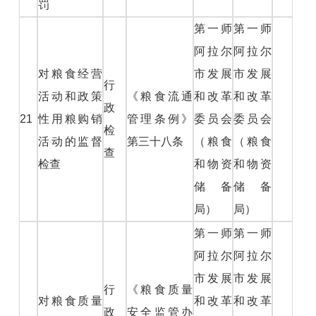
罚
第一师
第一师
阿拉尔
阿拉尔
对粮食经营
市发展
市发展
行
活动和政策
《粮食流通
和改革
和改革
政
21
性用粮购销
管理条例》
委员会
委员会
检
活动的监督
第三十八条
（粮食
（粮食
查
检查
和物资
和物资
储备
储备
局）
局）
第一师
第一师
阿拉尔
阿拉尔
市发展
市发展
行
《粮食质量
对粮食质量
和改革
和改革
政
安全监管办