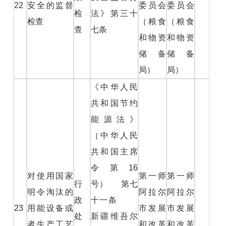
22
安全的监督
委员会
委员会
检
法》第三十
检查
（粮食
（粮食
查
七条
和物资
和物资
储备
储备
局）
局）
《中华人民
共和国节约
能源法》
（中华人民
共和国主席
令第16
对使用国家
第一师
第一师
行
号） 第七
明令淘汰的
阿拉尔
阿拉尔
政
十一条
23
用能设备或
市发展
市发展
处
新疆维吾尔
者生产工艺
和改革
和改革