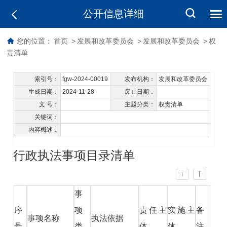
公开信息详细
您的位置：
首页
>
发展和改革委员会
>
发展和改革委员会
>
权
责清单
索引号：
fgw-2024-00019
发布机构：
发展和改革委员会
生成日期：
2024-11-28
废止日期：
文 号：
主题分类：
权责清单
关键词：
内容概述：
行政执法事项目录清单
T
T
事
序
项
责任主
实施主
备
事项名称
执法依据
号
类
体
体
注