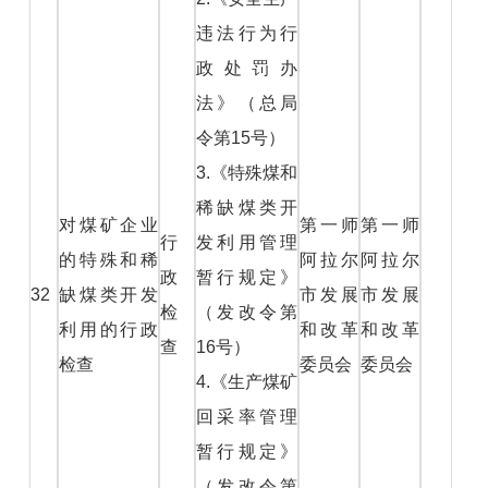
违法行为行
政处罚办
法》（总局
令第15号）
3.《特殊煤和
稀缺煤类开
对煤矿企业
第一师
第一师
行
发利用管理
的特殊和稀
阿拉尔
阿拉尔
政
暂行规定》
32
缺煤类开发
市发展
市发展
检
（发改令第
利用的行政
和改革
和改革
查
16号）
检查
委员会
委员会
4.《生产煤矿
回采率管理
暂行规定》
（发改令第