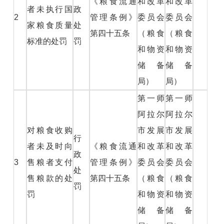
《粮食流通
和改革
和改革
者未执行国
政
2
管理条例》
委员会
委员会
家粮食质量
处
第四十五条
（粮食
（粮食
标准的处罚
罚
和物资
和物资
储备
储备
局）
局）
第一师
第一师
阿拉尔
阿拉尔
对粮食收购
市发展
市发展
行
者未及时向
《粮食流通
和改革
和改革
政
3
售粮者支付
管理条例》
委员会
委员会
处
售粮款的处
第四十五条
（粮食
（粮食
罚
罚
和物资
和物资
储备
储备