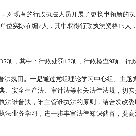
署，对现有的行政执法人员开展了更换申领新的执
单位实际在编
7
人，
其中
取得行政执法资格
19
人
35
项，其中：行政处罚
13
项，行政检查
9
项，行
普法氛围。
一是
通过党组理论学习中心组、主题
典、安全生产法
、审计法
等相关法律法规，切实
执法谁普法，谁主管谁执法的原则，结合发改委
执法业务
学习
，进一步丰富法律知识储备，提高