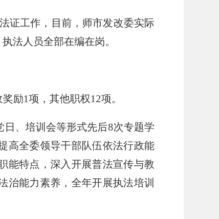
法证工作，目前，
师市发改委
实际
，执法人员全部在编在岗。
政奖励
1
项，其他职权
12
项。
党日、培训会等形式先后
8
次专题学
提高全委领导干部队伍依法行政能
职能特点，深入开展普法宣传与教
法治能力素养，
全年开展执法培训