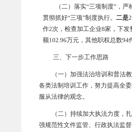
（二）
落实
“
三项制度
”
，严
贯彻抓好
“
三项
”
制度执行。
二是
2
作
2
次，检查加工企业
8
家，下发
额
102.96
万元，
其他职权总数
94
三、下一步工作思路
（一）加强法治培训和普法教
各类法制培训工作，努力提高全委
服从法律的观念。
（二）持续加大执法力度，
强规范性文件监管、行政执法监督