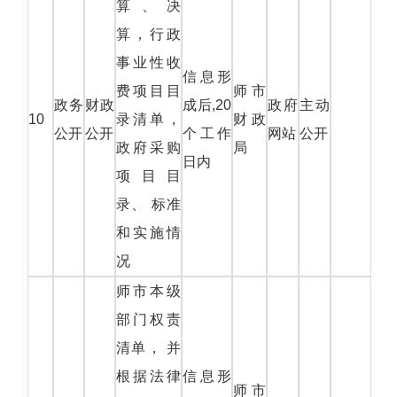
算、决
算，行政
事业性收
信息形
费项目目
师市
政务
财政
成后,20
政府
主动
10
录清单，
财政
公开
公开
个工作
网站
公开
政府采购
局
日内
项目目
录、 标准
和实施情
况
师市本级
部门权责
清单， 并
根据法律
信息形
师市