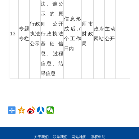
法、谁公
示的原
信息形
行政
则，公开
师市
专题
成后,7
政府
主动
13
执法
行政执法
财政
专栏
个工作
网站
公开
公示
基础信
局
日内
息、 过程
信息、结
果信息
关于我们
联系我们
网站地图
版权申明