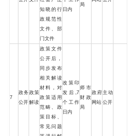
局
知晓的行
日内
政规范性
文件、部
门文件
政策文件
公开后，
同步发布
相关解读
改策印
材料，对
师市
政务
政策
发后,7
政府
主动
7
政策适用
财政
公开
解读
个工作
网站
公开
范畴、政
局
日内
策目标、
常见问题