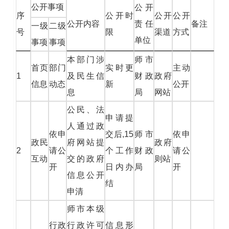
公开事项
公开
序
公开时
公开
公开
公开内容
责任
备注
一级
二级
号
限
渠道
方式
单位
事项
事项
本部门涉
师市
首页
部门
实时更
主动
1
及民生信
财政
政府
信息
动态
新
公开
息
局
网站
公民、法
申请提
人通过政
依申
交后,15
师市
依申
政民
府网站提
政府
2
请公
个工作
财政
请公
互动
交的政府
则站
开
日内办
局
开
信息公开
结
申清
师市本级
行政
行政许可
信息形