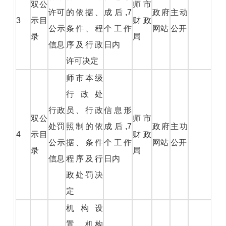
双公
师市
许可
的依据、
成后,7
政府
主动
3
示目
财政
公示
条件、程
个工作
网站
公开
录
局
信息
序及行政
日内
许可决定
师市本级
行政处
行政
员、行政
信息形
双公
师市
处罚
照制的依
成后,7
政府
主功
4
示目
财政
公示
据、条件
个工作
网站
公开
录
局
信息
程序及行
日内
政处罚决
定
机构设
置、机构