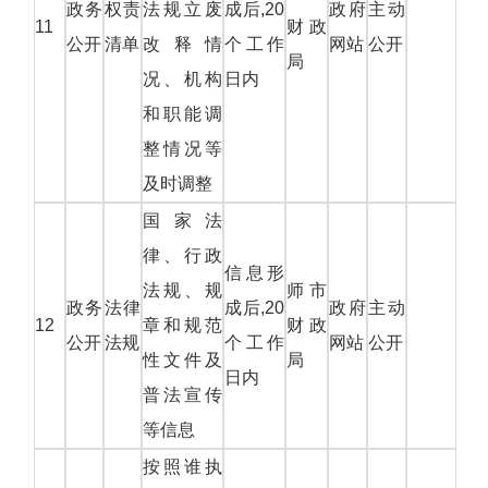
政务
权责
法规立废
成后,20
政府
主动
11
财政
公开
清单
改释情
个工作
网站
公开
局
况、机构
日内
和职能调
整情况等
及时调整
国家法
律、行政
信息形
法规、规
师市
政务
法律
成后,20
政府
主动
12
章和规范
财政
公开
法规
个工作
网站
公开
性文件及
局
日内
普法宣传
等信息
按照谁执