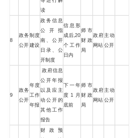
等进行解
读
政务信息
信息形
公开指
师市
政务
制度
成后,20
政府
主动
8
南、公开
财政
公开
建设
个工作
网站
公开
日录、公
局
日内
开制度
政府信息
公开年报
年度
下一年
师市
政务
以及应主
政府
主动
9
工作
度1月
财政
公开
动公开的
网站
公开
年报
底前
局
其他工作
报告
财政预