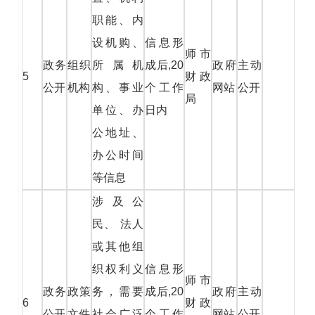
职能、内
设机购、
信息形
师市
政务
组织
所属机
成后,20
政府
主动
5
财政
公开
机构
构、事业
个工作
网站
公开
局
单位、办
日内
公地址、
办公时间
等信息
涉及公
民、 法人
或其他组
织权利义
信息形
师市
政务
政策
务，需要
成后,20
政府
主动
6
财政
公开
文件
社会广泛
个工作
网站
公开