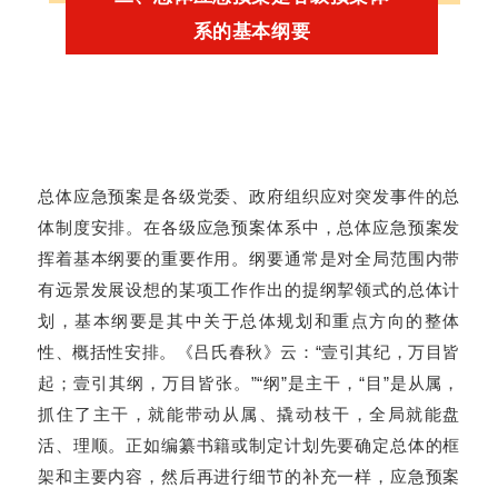
系的基本纲要
总体应急预案是各级党委、政府组织应对突发事件的总
体制度安排。在各级应急预案体系中，总体应急预案发
挥着基本纲要的重要作用。纲要通常是对全局范围内带
有远景发展设想的某项工作作出的提纲挈领式的总体计
划，基本纲要是其中关于总体规划和重点方向的整体
性、概括性安排。《吕氏春秋》云：“壹引其纪，万目皆
起；壹引其纲，万目皆张。”“纲”是主干，“目”是从属，
抓住了主干，就能带动从属、撬动枝干，全局就能盘
活、理顺。正如编纂书籍或制定计划先要确定总体的框
架和主要内容，然后再进行细节的补充一样，应急预案