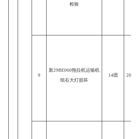
检验
新29BE060拖拉机运输机
9
14团
2023.
组右大灯损坏