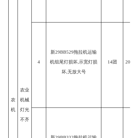
新29BB529拖拉机运输
4
机组尾灯损坏,示宽灯损
14团
2023.
坏,无放大号
农业
农
机械
机
灯光
不齐
新29BB332拖拉机运输