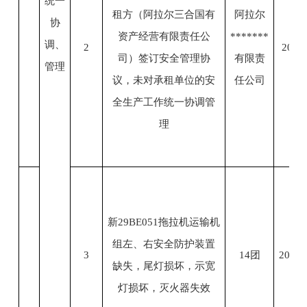
统一
租方（阿拉尔三合国有
阿拉尔
协
资产经营有限责任公
*******
调、
2
2023.
司）签订安全管理协
有限责
管理
议，未对承租单位的安
任公司
全生产工作统一协调管
理
新29BE051拖拉机运输机
组左、右安全防护装置
3
14团
2023.
缺失，尾灯损坏，示宽
灯损坏，灭火器失效