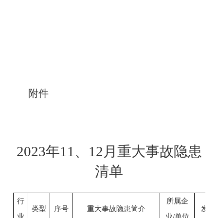
附件
2023年11、12月重大事故隐患
清单
行
所属企
类型
序号
重大事故隐患简介
发现
业
业/单位