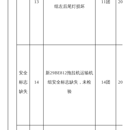
13
11团
2023.
组左后尾灯损坏
安全
新29BE812拖拉机运输机
标志
14
组安全标志缺失，未检
14团
2023.
缺失
验