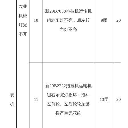
农业
新29B7058拖拉机运输机
机械
10
组刹车灯不亮，后左转
9团
2023.
灯光
向灯不亮
不齐
新29B2222拖拉机运输机
农
组右示宽灯损坏，拖斗
11
13团
2023.
机
左前轮、左后轮轮胎磨
损严重无花纹