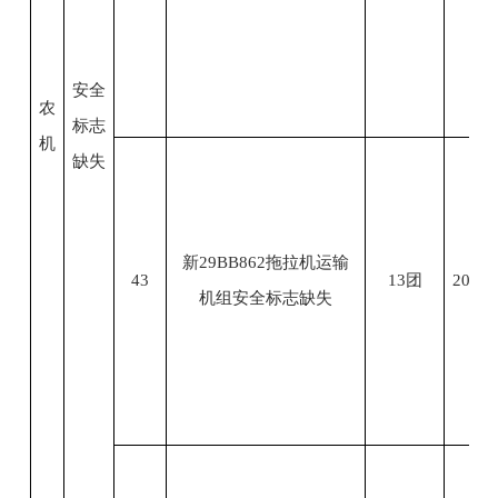
安全
农
标志
机
缺失
新29BB862拖拉机运输
43
13团
2023.
机组安全标志缺失