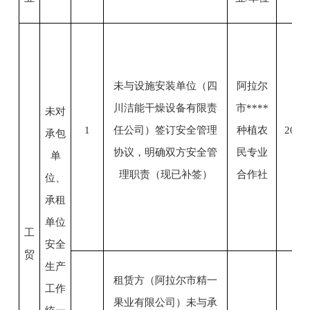
未与设施安装单位（四
阿拉尔
川洁能干燥设备有限责
市****
未对
1
任公司）签订安全管理
种植农
2023.
承包
协议，明确双方安全管
民专业
单
理职责（现已补签）
合作社
位、
承租
单位
工
安全
贸
生产
租赁方（阿拉尔市精一
工作
果业有限公司）未与承