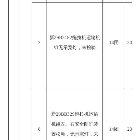
新29B3182拖拉机运输机
7
14团
2023.
组无示宽灯，未检验
新29BB329拖拉机运输
机组左、右安全防护装
8
14团
2023.
置松动，无示宽灯，未