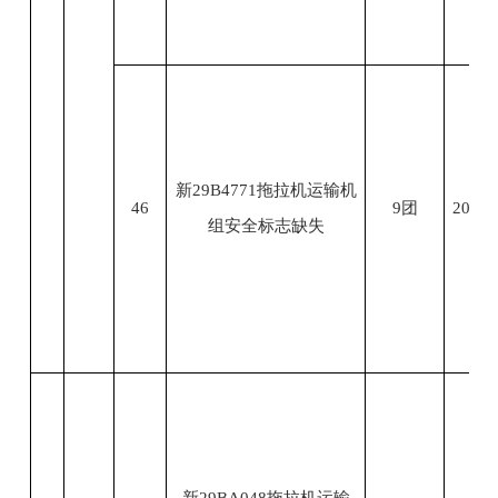
新29B4771拖拉机运输机
46
9团
2023.
组安全标志缺失
新29BA048拖拉机运输