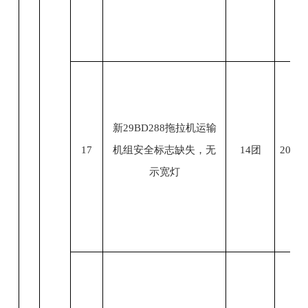
新29BD288拖拉机运输
17
机组安全标志缺失，无
14团
2023.
示宽灯