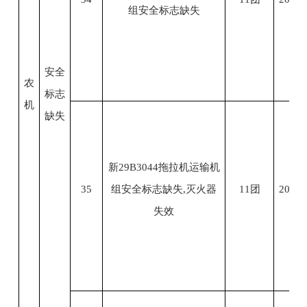
组安全标志缺失
安全
农
标志
机
缺失
新29B3044拖拉机运输机
35
组安全标志缺失,灭火器
11团
2023.
失效