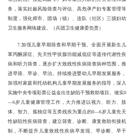
务，落实妊娠风险筛查与评估、高危孕产妇专案管理等
制度，强化师市、团场（镇）、连队（社区）三级妇幼
卫生服务网络建设。（兵团卫生健康委负责）
7.加强儿童早期筛查和早期干预。全面开展新生儿
苯丙酮尿症、先天性甲状腺功能减低症等遗传代谢性疾
病和听力筛查，逐步扩大致残性疾病筛查病种范围，推
进早筛、早诊、早治。持续推进婴幼儿早期发展服务，
加强对家庭和托幼机构儿童早期发展服务的指导，深入
实施中央专项彩票公益金出生缺陷干预救助项目。做实0
—6岁儿童健康管理工作，大力推进以视力、听力、肢
体、智力、孤独症等五类残疾为重点的0—6岁儿童先天
性缺陷性疾病筛查，建立筛查、诊断、康复救助衔接机
制，不断提升儿童致残性疾病早发现、早诊断、早干