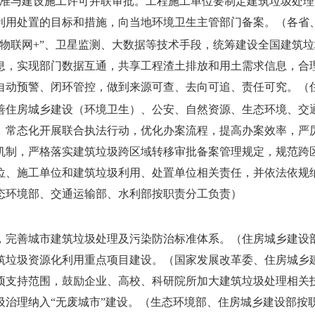
核准与建设施工许可并联审批。工程施工单位要制定建筑垃圾处
利用处置的目标和措施，向当地环境卫生主管部门备案。
（各省
“物联网+”、卫星监测、大数据等技术手段，统筹建设全国建筑
息，实现部门数据互通，共享工程渣土排放和用土需求信息，合
自动预警、闭环管控，做到来源可查、去向可追、责任可究。
（
善住房城乡建设（环境卫生）、公安、自然资源、生态环境、交
。常态化开展联合执法行动，优化办案流程，提高办案效率，严
机制，严格落实建筑垃圾跨区域转移审批备案管理规定，规范跨
位、施工单位和建筑垃圾利用、处置单位相关责任，并依法依规
态环境部、交通运输部、水利部按职责分工负责）
，完善城市建筑垃圾处理及污染防治标准体系。
（住房城乡建设
筑垃圾资源化利用重点项目建设。
（国家发展改革委、住房城乡
项支持范围，鼓励企业、高校、科研院所加大建筑垃圾处理相关
圾治理纳入“无废城市”建设。
（生态环境部、住房城乡建设部按