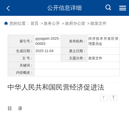
公开信息详细
您的位置：
首页
>
政务公开
>
政府办公室
>
政策文件
gyyqgwh-2025-
经济技术开发区管
索引号：
发布机构：
00083
理委员会
生成日期：
2025-11-04
废止日期：
文 号：
主题分类：
政策文件
关键词：
内容概述：
中华人民共和国民营经济促进法
T
T
目 录