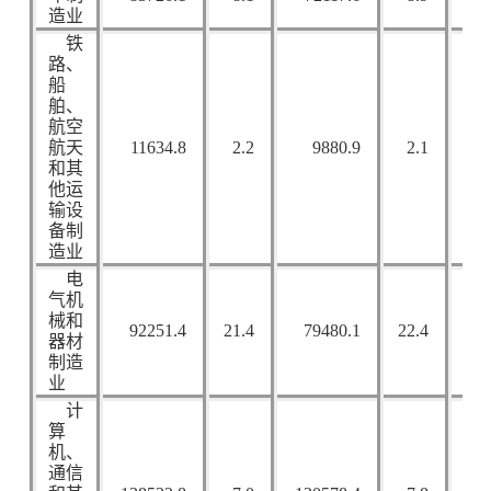
造业
铁
路、
船
舶、
航空
航天
11634.8
2.2
9880.9
2.1
6
和其
他运
输设
备制
造业
电
气机
械和
92251.4
21.4
79480.1
22.4
52
器材
制造
业
计
算
机、
通信