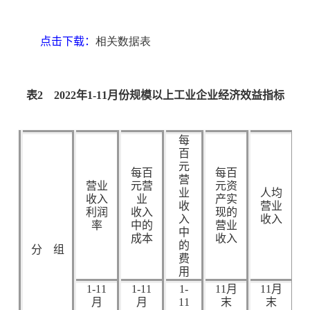
点击下载：
相关数据表
表
2
2022
年
1-11
月份规模以上工业企业经济效益指标
每
百
元
每百
每百
营
营业
元营
元资
业
人均
收入
业
产实
收
营业
利润
收入
现的
入
收入
率
中的
营业
中
成本
收入
的
分 组
费
用
1-11
1-11
1-
11
月
11
月
月
月
11
末
末