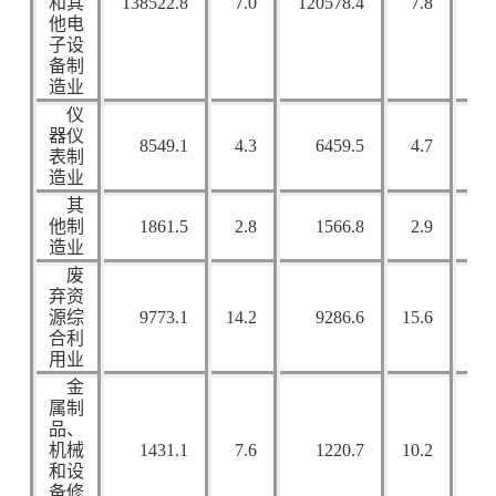
和其
138522.8
7.0
120578.4
7.8
66
他电
子设
备制
造业
仪
器仪
8549.1
4.3
6459.5
4.7
8
表制
造业
其
他制
1861.5
2.8
1566.8
2.9
1
造业
废
弃资
源综
9773.1
14.2
9286.6
15.6
2
合利
用业
金
属制
品、
机械
1431.1
7.6
1220.7
10.2
和设
备修