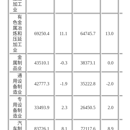
加工
业
有
色金
属冶
炼和
69250.4
11.1
64745.7
13.0
22
压延
加工
业
金
属制
43510.1
-0.3
38373.1
0.0
17
品业
通
用设
42777.3
-1.9
35222.8
-2.0
28
备制
造业
专
用设
33493.9
2.3
26450.5
2.0
26
备制
造业
汽
车制
83726.1
8.1
72117.6
8.9
47