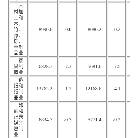
木
材加
工和
木、
竹、
8990.6
0.0
8080.2
-0.2
3
藤、
棕、
草制
品业
家
具制
6828.7
-7.3
5681.6
-7.5
3
造业
造
纸和
13765.2
1.2
12168.6
4.1
4
纸制
品业
印
刷和
记录
6834.7
-0.3
5771.4
-0.2
3
媒介
复制
业