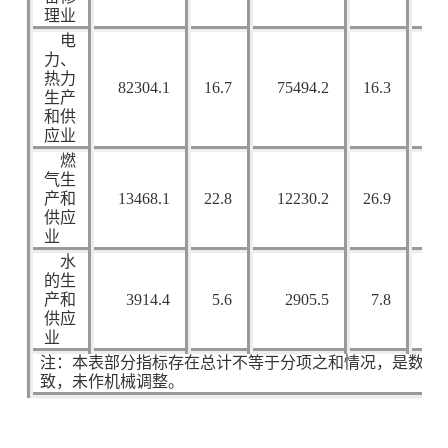
理业
电
力、
热力
82304.1
16.7
75494.2
16.3
32
生产
和供
应业
燃
气生
产和
13468.1
22.8
12230.2
26.9
6
供应
业
水
的生
产和
3914.4
5.6
2905.5
7.8
3
供应
业
注：本表部分指标存在总计不等于分项之和情况，是数据
致，未作机械调整。