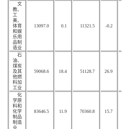
文
教、
工
美、
体育
13097.0
0.1
11321.5
-0.2
6
和娱
乐用
品制
造业
石
油、
煤炭
及其
59068.6
18.4
51128.7
26.9
7
他燃
料加
工业
化
学原
料和
化学
83646.5
11.9
70360.8
15.7
69
制品
制造
业