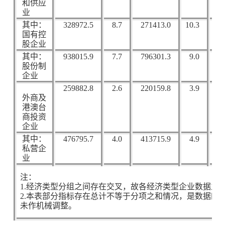
和供应
业
其中：
328972.5
8.7
271413.0
10.3
24
国有控
股企业
其中：
938015.9
7.7
796301.3
9.0
56
股份制
企业
259882.8
2.6
220159.8
3.9
18
外商及
港澳台
商投资
企业
其中：
476795.7
4.0
413715.9
4.9
22
私营企
业
注：
1.
经济类型分组之间存在交叉，故各经济类型企业数据之
2.
本表部分指标存在总计不等于分项之和情况，是数据四
未作机械调整。