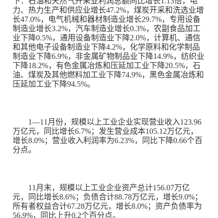
下：石油和天然气开采业利润总额同比增长
1.13
倍，电
力、热力生产和供应业增长
47.2%
，煤炭开采和洗选业增
长
47.0%
，电气机械和器材制造业增长
29.7%
，专用设备
制造业增长
3.2%
，汽车制造业增长
0.3%
，农副食品加工
业下降
0.5%
，通用设备制造业下降
2.0%
，计算机、通信
和其他电子设备制造业下降
4.2%
，化学原料和化学制品
制造业下降
6.9%
，非金属矿物制品业下降
14.9%
，纺织业
下降
18.2%
，有色金属冶炼和压延加工业下降
20.5%
，石
油、煤炭及其他燃料加工业下降
74.9%
，黑色金属冶炼和
压延加工业下降
94.5%
。
1
—
11
月份，规模以上工业企业实现营业收入
123.96
万亿元，同比增长
6.7%
；发生营业成本
105.12
万亿元，
增长
8.0%
；营业收入利润率为
6.23%
，同比下降
0.66
个百
分点。
11
月末，规模以上工业企业资产总计
156.07
万亿
元，同比增长
8.6%
；负债合计
88.78
万亿元，增长
9.0%
；
所有者权益合计
67.28
万亿元，增长
8.0%
；资产负债率为
56.9%
，同比上升
0.2
个百分点。