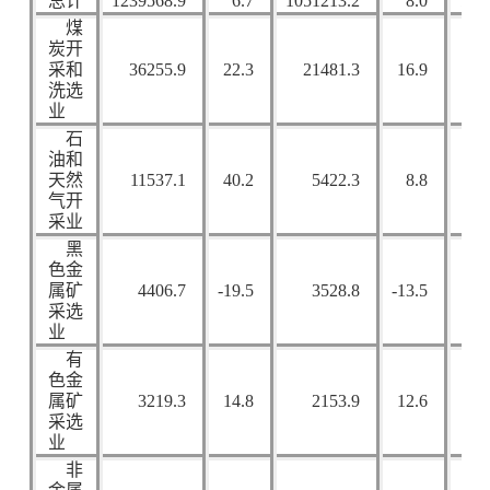
总计
1239568.9
6.7
1051213.2
8.0
771
煤
炭开
采和
36255.9
22.3
21481.3
16.9
95
洗选
业
石
油和
天然
11537.1
40.2
5422.3
8.8
38
气开
采业
黑
色金
属矿
4406.7
-19.5
3528.8
-13.5
5
采选
业
有
色金
属矿
3219.3
14.8
2153.9
12.6
6
采选
业
非