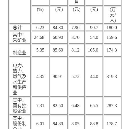
月
(%)
(
元
)
(
元
)
(
元
)
(
万
元
/
人
)
总计
6.23
84.80
7.96
90.7
180.0
5
其中：
24.68
60.90
8.70
54.0
159.6
5
采矿业
5.35
85.60
8.12
105.0
174.3
5
制造业
电力、
热力、
燃气及
4.35
90.91
5.72
44.0
319.3
6
水生产
和供应
业
其中：
国有控
7.31
82.50
6.48
65.5
287.3
5
股企业
其中：
股份制
6.01
84.89
8.05
88.8
178.7
5