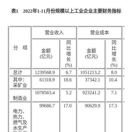
表
1
2022
年
1-11
月份规模以上工业企业主要财务指标
营业收入
营业成本
同
同
分 组
比
比
金额
金额
增
增
(
亿元
)
(
亿元
)
(
长
长
(%)
(%)
总计
1239568.9
6.7
1051213.2
8.0
77
其中：
61318.9
18.6
37342.1
10.4
15
采矿业
1078563.4
5.2
923241.2
7.1
57
制造业
99686.7
17.0
90629.9
17.3
4
电力、
热力、
燃气及
水生产