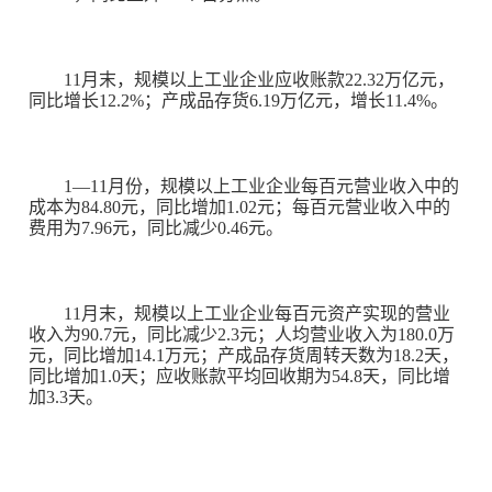
11
月末，规模以上工业企业应收账款
22.32
万亿元，
同比增长
12.2%
；产成品存货
6.19
万亿元，增长
11.4%
。
1
—
11
月份，规模以上工业企业每百元营业收入中的
成本为
84.80
元，同比增加
1.02
元；每百元营业收入中的
费用为
7.96
元，同比减少
0.46
元。
11
月末，规模以上工业企业每百元资产实现的营业
收入为
90.7
元，同比减少
2.3
元；人均营业收入为
180.0
万
元，同比增加
14.1
万元；产成品存货周转天数为
18.2
天，
同比增加
1.0
天；应收账款平均回收期为
54.8
天，同比增
加
3.3
天。