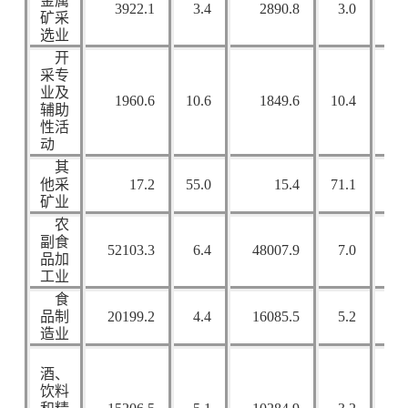
金属
3922.1
3.4
2890.8
3.0
4
矿采
选业
开
采专
业及
1960.6
10.6
1849.6
10.4
辅助
性活
动
其
他采
17.2
55.0
15.4
71.1
矿业
农
副食
52103.3
6.4
48007.9
7.0
15
品加
工业
食
品制
20199.2
4.4
16085.5
5.2
15
造业
酒、
饮料