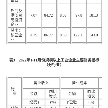
企业
外商及
港澳台
7.07
84.72
8.05
97.8
181.3
5
商投资
企业
其中：
私营企
4.75
86.77
8.30
122.1
143.9
5
业
表
3
2022
年
1-11
月份规模以上工业企业主要财务指标
（分行业）
营业收入
营业成本
行
同比
同比
业
金额
金额
增长
增长
(
亿元
)
(%)
(
亿元
)
(%)
(