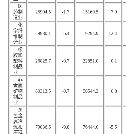
医
药制
25904.5
-1.7
15169.5
7.9
38
造业
化
学纤
9980.1
6.4
9294.9
12.4
2
维制
造业
橡
胶和
塑料
26825.7
-0.7
22851.0
0.1
14
制品
业
非
金属
矿物
60313.5
-0.7
50544.3
0.8
43
制品
业
黑
色金
属冶
炼和
79836.6
-9.8
76444.0
-5.5
2
压延