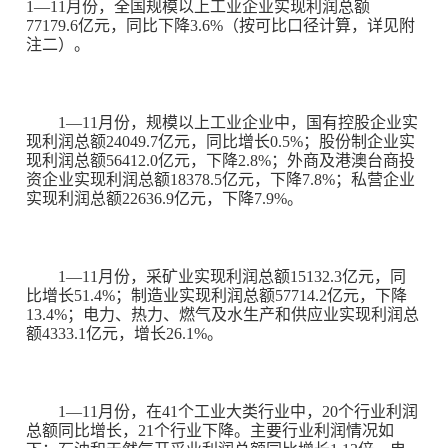
1
—
11
月份，全国规模以上工业企业实现利润总额
77179.6
亿元，同比下降
3.6%
（按可比口径计算，详见附
注二）。
1
—
11
月份，规模以上工业企业中，国有控股企业实
现利润总额
24049.7
亿元，同比增长
0.5%
；股份制企业实
现利润总额
56412.0
亿元，下降
2.8%
；外商及港澳台商投
资企业实现利润总额
18378.5
亿元，下降
7.8%
；私营企业
实现利润总额
22636.9
亿元，下降
7.9%
。
1
—
11
月份，采矿业实现利润总额
15132.3
亿元，同
比增长
51.4%
；制造业实现利润总额
57714.2
亿元，下降
13.4%
；电力、热力、燃气及水生产和供应业实现利润总
额
4333.1
亿元，增长
26.1%
。
1
—
11
月份，在
41
个工业大类行业中，
20
个行业利润
总额同比增长，
21
个行业下降。主要行业利润情况如