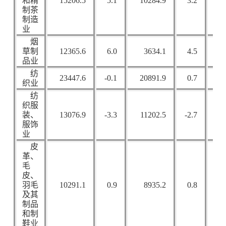
和精
15206.5
5.1
10284.9
3.2
28
制茶
制造
业
烟
草制
12365.6
6.0
3634.1
4.5
15
品业
纺
23447.6
-0.1
20891.9
0.7
8
织业
纺
织服
装、
13076.9
-3.3
11202.5
-2.7
6
服饰
业
皮
革、
毛
皮、
羽毛
10291.1
0.9
8935.2
0.8
5
及其
制品
和制
鞋业