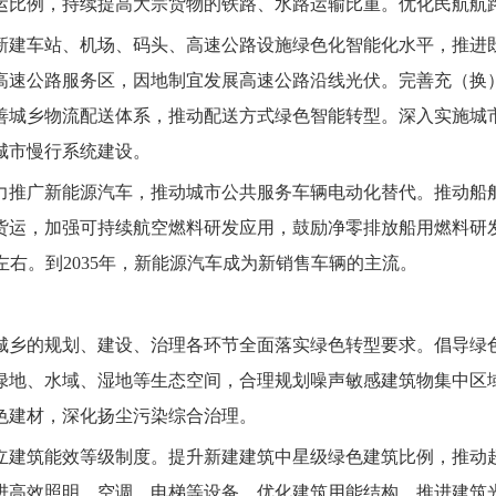
运比例，持续提高大宗货物的铁路、水路运输比重。优化民航航
新建车站、机场、码头、高速公路设施绿色化智能化水平，推进
高速公路服务区，因地制宜发展高速公路沿线光伏。完善充（换
善城乡物流配送体系，推动配送方式绿色智能转型。深入实施城
城市慢行系统建设。
力推广新能源汽车，推动城市公共服务车辆电动化替代。推动船
运，加强可持续航空燃料研发应用，鼓励净零排放船用燃料研发
%左右。到2035年，新能源汽车成为新销售车辆的主流。
城乡的规划、建设、治理各环节全面落实绿色转型要求。倡导绿
绿地、水域、湿地等生态空间，合理规划噪声敏感建筑物集中区
色建材，深化扬尘污染综合治理。
立建筑能效等级制度。提升新建建筑中星级绿色建筑比例，推动
进高效照明、空调、电梯等设备。优化建筑用能结构，推进建筑光