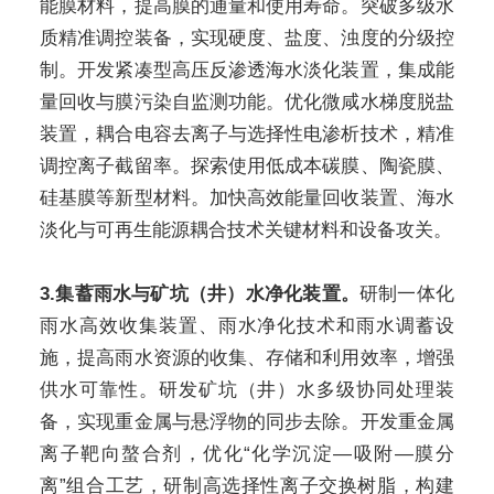
能膜材料，提高膜的通量和使用寿命。突破多级水
质精准调控装备，实现硬度、盐度、浊度的分级控
制。开发紧凑型高压反渗透海水淡化装置，集成能
量回收与膜污染自监测功能。优化微咸水梯度脱盐
装置，耦合电容去离子与选择性电渗析技术，精准
调控离子截留率。探索使用低成本碳膜、陶瓷膜、
硅基膜等新型材料。加快高效能量回收装置、海水
淡化与可再生能源耦合技术关键材料和设备攻关。
3.集蓄雨水与矿坑（井）水净化装置。
研制一体化
雨水高效收集装置、雨水净化技术和雨水调蓄设
施，提高雨水资源的收集、存储和利用效率，增强
供水可靠性。研发矿坑（井）水多级协同处理装
备，实现重金属与悬浮物的同步去除。开发重金属
离子靶向螯合剂，优化“化学沉淀—吸附—膜分
离”组合工艺，研制高选择性离子交换树脂，构建