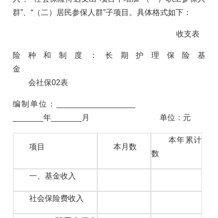
群”、“（二）居民参保人群”子项目。具体格式如下：
收支表
险种和制度：长期护理保险基
金
会社保02表
编制单位：_
_
_
_
_
_
_
_
_
_
_
_
_
_
_
_
_
_
_
_
_
_
_
_
_
年
_
_
_
_
_
_
_
月 单位：元
本年累计
项目
本月数
数
一、基金收入
社会保险费收入