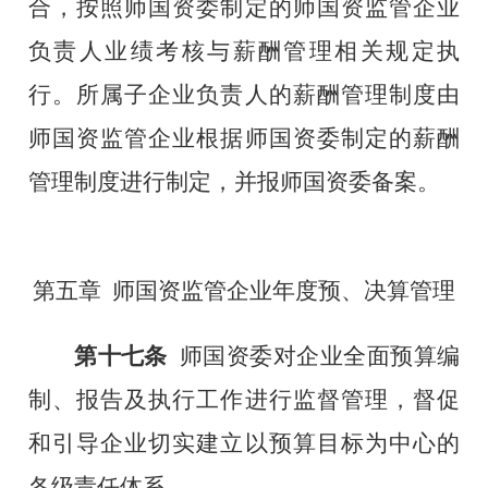
合
，
按照师国资委制定的
师
国资监管企业
负责人业绩考核
与薪酬
管理相关规定执
行
。
所属子企业负责人
的薪酬管理制度由
师国资监管企业根据
师国资委制定
的
薪酬
管理制度
进行制定
，
并
报
师
国资委备案。
第五章
师国资监管企业年度预、决算管理
第十七条
师
国资委对企业
全面
预算编
制、报告及执行工作进行监督管理，督促
和引导企业切实建立以预算目标为中心的
各级责任体系。