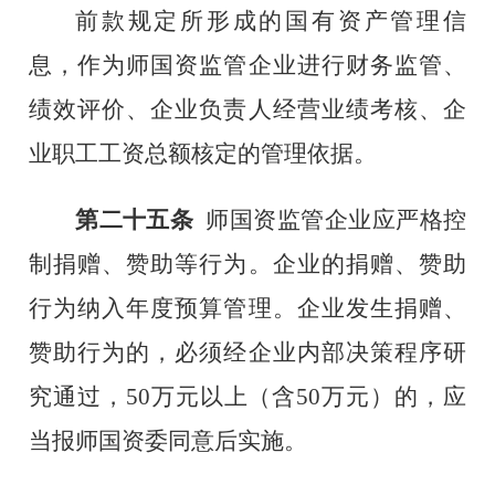
前款规定所形成的国有资产管理信
息，作为
师国资监管
企业进行财务监管、
绩效评价、企业
负责人经营
业绩考核、企
业职工
工资总额
核定的管理依据。
第
二十五
条
师
国资监管企业应严格控
制捐赠、赞助等行为。
企业的
捐赠、赞助
行为纳入年度预算管理。
企业发生捐赠、
赞助行为的，必须经企业内部决策程序研
究通过
，
50
万元以上（含
50
万元）
的，应
当报
师
国资委同意后实施。