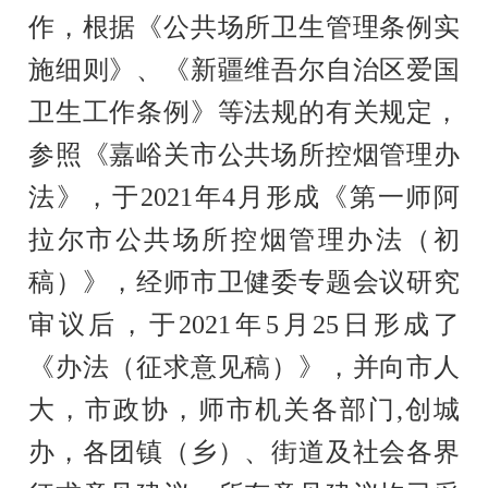
作，
根据《公共场所卫生管理条例实
施细则》、《
新疆维吾尔自治区爱国
卫生工作
条例》等法规的有关规定，
参照《
嘉峪关市公共场所控烟管理办
法》
，
于
2021年
4
月形成《
第一师阿
拉尔市公共场所控烟管理办法
（初
稿）》，经师市卫健委
专题会议
研究
审议后，
于
2021年
5
月
2
5
日形成了
《
办法
（征求意见稿）》，并向
市人
大，市政协，师市机关各部门
,
创城
办，
各团镇（
乡
）
、街道
及社会各界