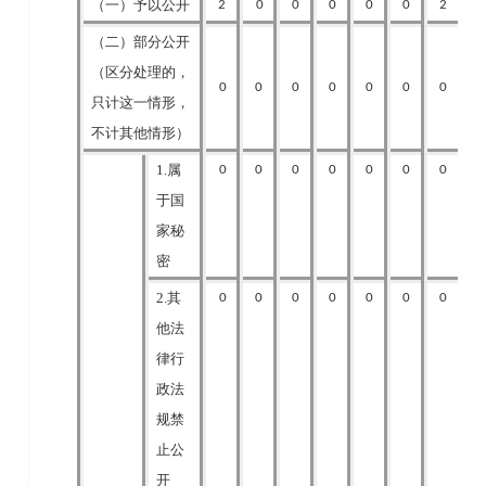
（一）予以公开
2
0
0
0
0
0
2
（二）部分公开
（区分处理的，
0
0
0
0
0
0
0
只计这一情形，
不计其他情形）
1.属
0
0
0
0
0
0
0
于国
家秘
密
2.其
0
0
0
0
0
0
0
他法
律行
政法
规禁
止公
开