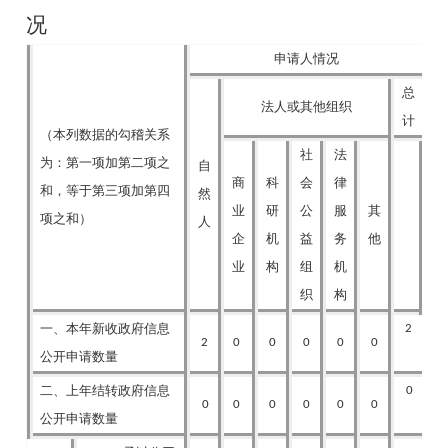
况
申请人情况
总
法人或其他组织
计
（本列数据的勾稽关系
社
法
为：第一项加第二项之
自
商
科
会
律
和，等于第三项加第四
然
业
研
公
服
其
项之和）
人
企
机
益
务
他
业
构
组
机
织
构
一、本年新收政府信息
2
2
0
0
0
0
0
公开申请数量
二、上年结转政府信息
0
0
0
0
0
0
0
公开申请数量