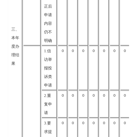
正后
申请
内容
三、
仍不
本年
明确
度办
1.信
0
0
0
0
0
0
0
理结
访举
果
报投
诉类
申请
2.重
0
0
0
0
0
0
0
复申
请
3.要
0
0
0
0
0
0
0
求提