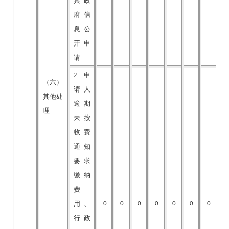
其政
府信
息公
开申
请
2.申
（六）
请人
其他处
逾期
理
未按
收费
通知
要求
缴纳
费
用、
0
0
0
0
0
0
0
行政