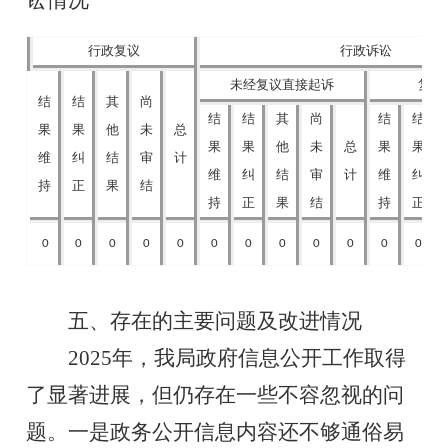
讼情况
行政复议
行政诉讼
未经复议直接起诉
复议
结
结
其
尚
结
结
其
尚
结
结
果
果
他
未
总
果
果
他
未
总
果
果
维
‎纠
‎结
‎审
计
‎维
‎纠
‎结
‎审
计
‎维
‎纠
持
正
果
结
持
正
果
结
持
正
0
0
0
0
0
0
0
0
0
0
0
0
五、存在的主要问题及改进情况
2025年，我局政府信息公开工作取得
了显著进展，但仍存在一些不容忽视的问
题。一是政务公开信息内容还不够通俗易