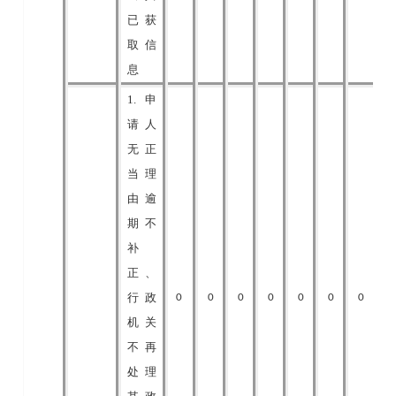
已获
取信
息
1.申
请人
无正
当理
由逾
期不
补
正、
行政
0
0
0
0
0
0
0
机关
不再
处理