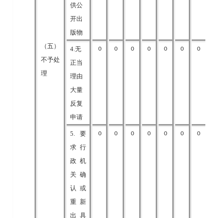
供公
开出
版物
（五）
4.无
0
0
0
0
0
0
0
不予处
正当
理
理由
大量
反复
申请
5.要
0
0
0
0
0
0
0
求行
政机
关确
认或
重新
出具