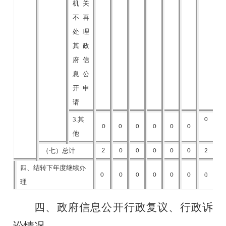
机关
不再
处理
其政
府信
息公
开申
请
3.其
0
0
0
0
0
0
0
他
（七）总计
2
0
0
0
0
0
2
四、结转下年度继续办
0
0
0
0
0
0
0
理
四、政府信息公开行政复议、行政诉