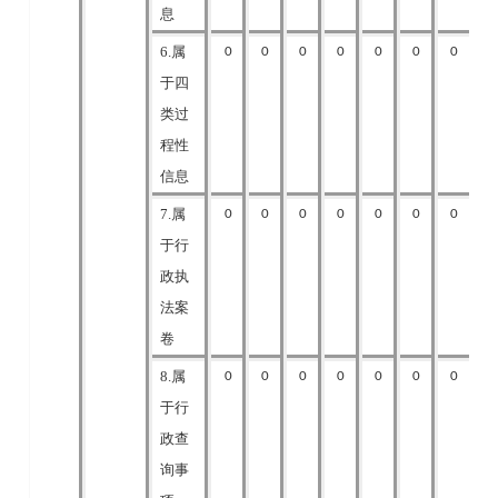
息
6.属
0
0
0
0
0
0
0
于四
类过
程性
信息
7.属
0
0
0
0
0
0
0
于行
政执
法案
卷
8.属
0
0
0
0
0
0
0
于行
政查
询事