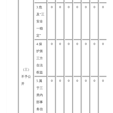
3.危
0
0
0
0
0
0
0
及“三
安全
一稳
定”
4.保
0
0
0
0
0
0
0
护第
三方
合法
（三）
权益
不予公
5.属
0
0
0
0
0
0
0
开
于三
类内
部事
务信