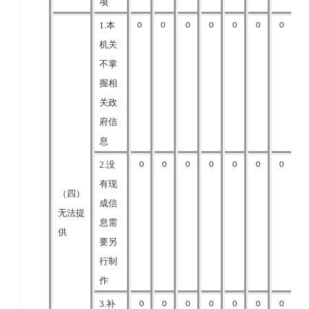
项
1.本
0
0
0
0
0
0
0
机关
不掌
握相
关政
府信
息
2.没
0
0
0
0
0
0
0
有现
（四）
成信
无法提
息需
供
要另
行制
作
3.补
0
0
0
0
0
0
0