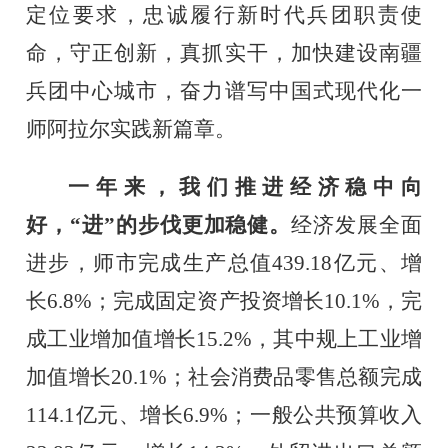
定位要求，忠诚履行新时代兵团职责使
命，守正创新，真抓实干，加快建设南疆
兵团中心城市，奋力谱写中国式现代化一
师阿拉尔实践新篇章。
一年来，我们推进经济稳中向
好，
“进”的步伐更加稳健。
经济
发展
全面
进步，师市完成生产总值
439.18
亿元、增
长
6.8%
；完成固定资产投资增长
10.1%
，完
成工业增加值增长
15.2%
，其中规上工业增
加值增长
20.1%
；社会消费品零售总额完成
114.1
亿元、增长
6.9%
；一般公共预算收入