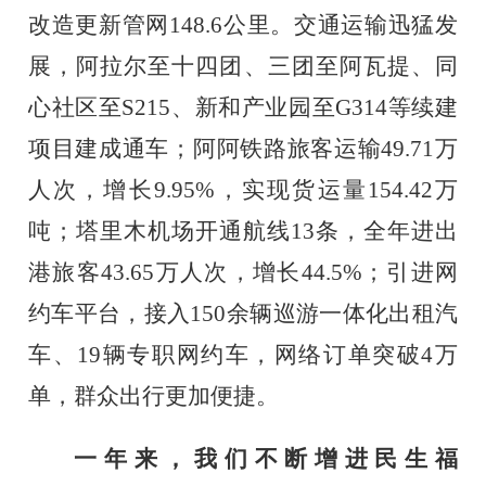
改造更新管网
148.6
公里。交通运输迅猛发
展，阿拉尔至十四团、三团至阿瓦提、
同
心社区
至
S
215
、新和产业园至
G314
等续建
项目建成通车；阿阿铁路旅客运输
49.7
1
万
人次，增长
9.9
5
%
，实现货运量
154.42
万
吨；塔里木机场开通
航线
13
条，全
年进出
港旅客
43.65
万人次，增长
44.5%
；引进网
约车平台，接入
150
余辆巡游一体化出租汽
车、
19
辆专职网约车，网络订单突破
4
万
单，群众出行更加便捷。
一年来，我们不断增进民生福