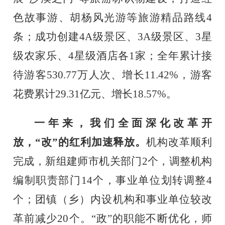
色故事游、胡杨风光游等旅游精品路线
4
条；成功创建
4A
级景区、
3A
级景区、
3
星
级农家乐、
4
星级酒店各
1
家；全年累计接
待游客
530.77
万人次、增长
11.42%
，游客
花费累计
29.31
亿元、增长
18.57%
。
一年来，我们全面深化改革开
放，
“改”的红利加速释放。
机构改革顺利
完成，新组建师市机关部门
2
个，调整机构
编制职责部门
14
个，事业单位划转调整
4
个；团镇（乡）内设机构和事业单位较改
革前减少
20
个。“政”的职能不断优化，师