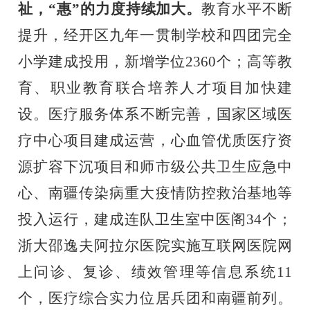
祉，
“惠”的力度持续加大。
教育水平不断
提升，经开区九年一贯制学校和四团完全
小学建成投用，新增学位
2360
个；高等教
育、职业教育联合培养人才项目加快建
设
。
医疗服务
体系
不断完善，国家区域医
疗中心项目建成运营，心血管优质医疗资
源扩容下沉项目和师市级公共卫生应急中
心、南疆传染病重大疫情防控救治基地等
投入运行，建成连队卫生室中医阁
34
个；
浙大邵逸夫阿拉尔医院实施互联网医院网
上问诊、复诊、绩效管理等信息系统
11
个，医疗综合实力位居兵团和南疆前列。