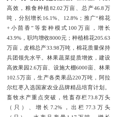
高效，粮食种植
82.02
万亩、总产
46.8
万
吨，分别增长
16.1%
、
12.8%
；推广“棉花
+
小茴香”等套种模式
100
万亩，增长
43.9%
，职均增收
8000
元；种植棉花
205.63
万亩，皮棉总产
33.98
万吨，棉花质量保持
兵团领先水平。林果蔬菜提质增效，建设
高效果园
2.6
万亩、设施大棚
6000
亩、林果
102.5
万亩，生产各类果品
220
万吨，阿拉
尔红枣入选国家农业品牌精品培育计划。
畜牧水产重点突破，牲畜存栏
73.8
万头
（只）、增长
7.2%
，出栏
77.3
万头