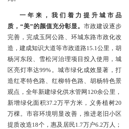
一年来，我们着力提升城市品
质，
“美”的颜值充分彰显。
市政建设逐步
完善，完成玉阿公路、环城东路市政化改
造，建成知识大道等市政道路
15.1
公里，胡
杨河东段、雪松河治理项目投入使用，城
区亮灯率达
99%
。城市绿化成效显著，打
造红枣特色路、红柳特色路、胡杨特色景
观点，全年新建绿化供水管网
120
余公里，
新增绿化面积
37.2
万平方米，义务植树
20
万
棵
。市容环境明显改善，推进老旧小区
提质改造
18
个，
惠
及居民
1.7
万户
6.2
万人；