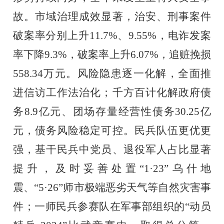
故。市域治理成效显著，治安、刑事案件
破案率分别上升
11.7%
、
9.55%
，电诈发案
率下降
9.3%
，破案率上升
6.07%
，追赃挽损
558.34
万元。风险隐患逐一化解，全面推
进信访工作法治化；千方百计化解政府债
务
8.9
亿元
、
团场存量经营性债务
30.25
亿
元，债务风险稳定可控。民兵队伍更优更
强，基干民兵
中
党员、退役军人
占比
显著
提升
，及时妥善处置
“
1
·
23
”乌什地
震、“
5
·
26
”师市极端恶劣天气等自然灾害事
件；一师民兵参赛队在军事部组织的“动员