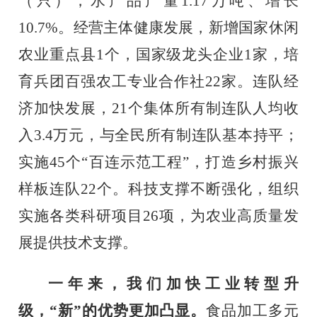
（只），水产品产量
1.17
万吨、增长
10.7%
。经营主体健康发展，新增国家休闲
农业重点县
1
个，国家级龙头企业
1
家，培
育兵团百强农工专业合作社
22
家。连队经
济加快发展，
21
个集体所有制连队人均收
入
3.4
万元，与全民所有制连队基本持平；
实施
45
个“百连示范工程”，打造乡村振兴
样板连队
22
个。科技支撑不断强化，
组织
实施各类科研项目
26
项，为农业高质量发
展提供技术支撑。
一年来，我们加快工业转型升
级，
“新”的优势更加凸显。
食品加工多元