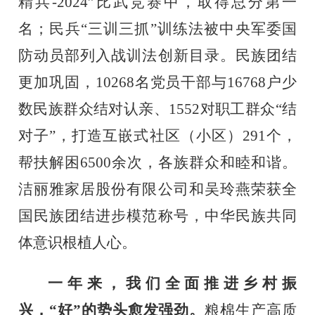
精兵
-2024
”比武竞赛中，取得总分第一
名；民
兵
“三
训
三抓
”训
练法被中央军委国
防动员部列入战训法创新目录。民族团结
更加巩固，
10268
名党员
干部
与
16768
户少
数民族
群众
结对认亲、
1552
对职工群众“结
对子”
，
打造互嵌式社区（小区）
291
个，
帮扶解困
6500
余次，各族群众和睦和谐。
洁丽雅家居股份有限公司和吴玲燕荣获全
国民族团结进步模范称号，中华民族共同
体意识根植人心。
一年来，我们全面推进乡村振
兴，
“好”的势头愈发强劲。
粮棉生产高质