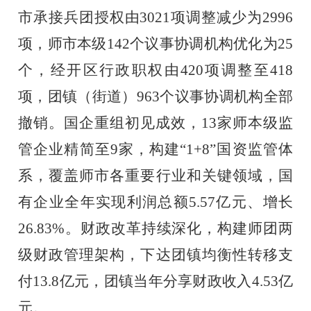
市承接兵团授权由
3021
项调整减少为
2996
项，师市本级
142
个议事协调机构优化为
25
个，经开区行政职权由
420
项调整至
418
项，团镇（街道）
963
个议事协调机构全部
撤销。国企重组初见成效，
13
家师本级监
管企业精简至
9
家，构建“
1+8
”国资
监管体
系
，覆盖师市各重要行业和关键领域，国
有企业全年实现利润总额
5.57
亿元、增长
26.83%
。财政改革持续深化，构建师团两
级财政管理架构，下达团镇均衡性转移支
付
13.8
亿元，团镇当年分享财政收入
4.53
亿
元。