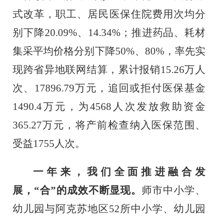
式改革，职工、居民医保住院费用次均分
别下降
20.09%
、
14.34%
；推进药品、耗材
集采平均价格分别下降
50%
、
80%
，率先实
现跨省异地联网结算，累计报销
15.26
万人
次、
17896.79
万元，追回或拒付医保基金
1490.4
万元，为
4568
人次发放救助资金
365.27
万元，将产前检查纳入医保范围、
受益
1755
人次。
一年来，我们全面推进融合发
展，
“合”的成效不断显现。
师市中小学、
幼儿园与阿克苏地区
52
所中小学、幼儿园