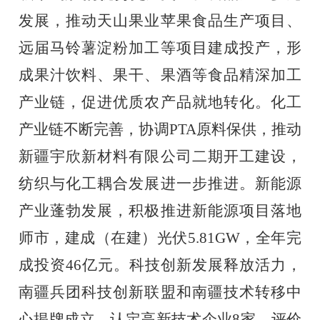
发展，推动天山果业苹果食品生产项目、
远届马铃薯淀粉加工等项目建成投产，形
成果汁饮料、果干、果酒等食品精深加工
产业链，促进优质农产品就地转化。化工
产业链不断完善，协调
PTA
原料保供，推动
新疆宇欣新材料有限公司二期
开工建设，
纺织与化工耦合发展进一步推进。新能源
产业蓬勃发展，积极推进新能源项目落地
师市，
建成（
在建
）
光伏
5.81
GW
，全年完
成投资
46
亿元。科技创新发展释放活力，
南疆兵团科技创新联盟和南疆技术转移中
心揭牌成立，认定高新技术企业
8
家、评价