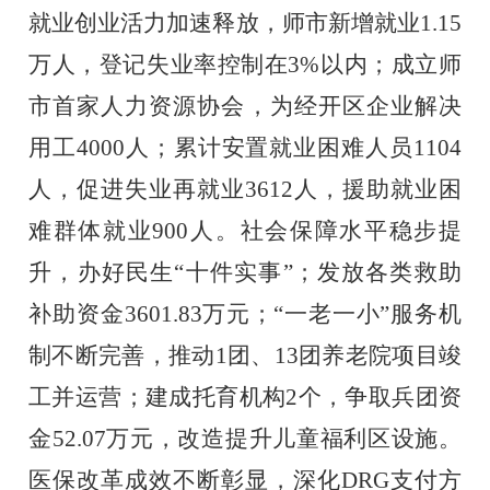
就业创业活力
加速
释放，师市新增就业
1.15
万人，登记失业率控制在
3%
以内；成立师
市首家人力资源协会，为经开区企业解决
用工
4000
人；累计安置就业困难人员
1104
人，促进失业再就业
3612
人，援助就业困
难群体就业
900
人。社会保障
水平
稳步提
升，办好民生
“十件实事”；发放各类救助
补助资金
3601.83
万元；“一老一小”服务机
制不断完善，推动
1
团、
13
团养老院项目竣
工并运营；建成托育机构
2
个，争取兵团资
金
52.07
万元，改造提升儿童福利区设施。
医保改革成效
不断彰显
，深化
DRG
支付方