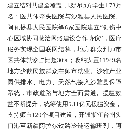
建立结对共建全覆盖，吸纳地方学生
1.73
万
名；
医共体牵头医院与沙雅县人民医院、
阿瓦提县人民医院等
6
家医院建立“创伤中
心区域协同救治网络建设合作协议”，
医疗
服务实现全国联网结算，地方
群众到师市
医共体就诊占比超
30%
；
吸纳安置
11949
名
地方少数民族群众在师市就业。
沙雅产业
园供排水、电力、天然气接入沙雅县保障
系统，市政道路与地方全面贯通
。援疆效
益不断提升，统筹使用
5.11
亿元援疆资金，
支持师市
120
个项目建设，开通浙江台州头
门港至新疆阿拉尔铁路冷链运输班列，阿