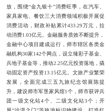
放，围绕
“金九银十”消费旺季，在汽车、
家具家电、餐饮三大消费领域积极开展促
消费活动，财政补贴累计
433.29
万元，拉
动消费
1.03
亿元。金融服务质效不断提升，
金融中心项目建成运行，师市辖区各类金
融机构
30
家
142
个网点，设立臻彩子基金、
兵地子基金等，推动
2.25
亿元投资落地，撬
动固定资产投资
13.15
亿元。文旅产业繁荣
发展，全面完成三五九旅纪念馆展陈提
升，建设师市军垦家风馆
1
个，师市获评兵
团一级文化站
4
个、二级文化站
3
个；开
展“沙漠之门”等旅游标识物建设，打造红