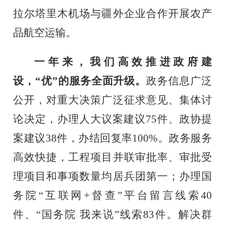
拉尔塔里木机场与疆外企业合作开展农产
品航空运输。
一年来，我们高效推进政府建
设，
“优”的服务全面升级。
政务信息广泛
公开，对重大决策广泛征求意见、集体讨
论决定，办理人大议案建议
75
件、政协提
案建议
38
件，办结回复率
100%
。
政务服务
高效快捷，
工程项目并联审批率、审批受
理项目和事项数量均居兵团第一；
办理国
务院
“互联网
+
督查”平台留言线索
40
件、
“国务院 我来说”线索
83
件。解决群