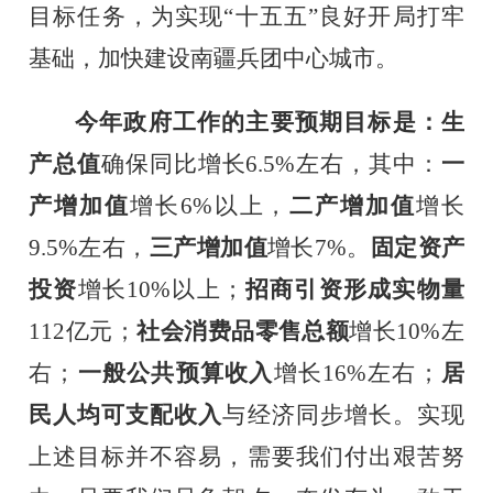
目标任务，为实现“十五五”良好开局打牢
基础，加快建设南疆兵团中心城市。
今年政府工作的主要预期目标是：生
产总值
确保同比增长
6.5%
左右，其中：
一
产增加值
增长
6%
以上，
二产增加值
增长
9.5%
左右，
三产增加值
增长
7%
。
固定资产
投资
增长
10%
以上；
招商引资形成实物量
11
2
亿元；
社会消费品零售总额
增长
10%
左
右；
一般公共预算收入
增长
1
6
%
左右；
居
民人均可支配收入
与经济同步增长。实现
上述目标并不容易，需要我们付出艰苦努