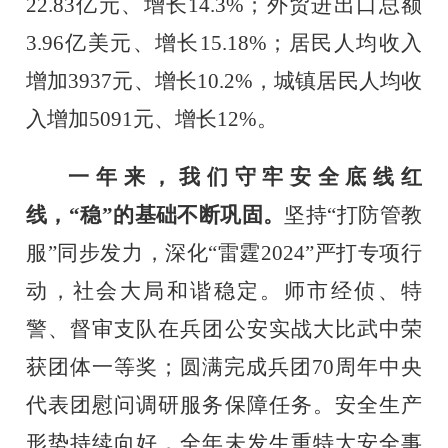
22.83
亿元、增长
14.3%
；外贸进出口总额
3.96
亿美元、增长
15.18%
；
居民
人均
收入
增加
3937
元、增长
10.
2%
，
城镇居民人均收
入
增加
5091
元、增长
12%
。
一年来，我们守牢安全底线红
线，
“稳”的基础不断巩固。
坚持
“打防管教
服”同步发力，深化“雷霆
2024
”严打专项行
动
，
社会大局和谐稳定
。
师市经侦、特
警、督审支队在兵团公安实战大比武中荣
获团体一等奖；
圆满完成兵团
70
周年中央
代表团慰问调研服务保障任务。
安全生产
形势持续向好，全年未发生重特大安全事