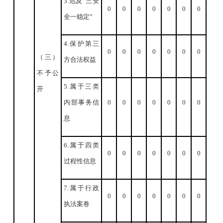
3.危及“三安
0
0
0
0
0
0
0
全一稳定”
4.保护第三
0
0
0
0
0
0
0
（三）
方合法权益
不予公
5.属于三类
开
内部事务信
0
0
0
0
0
0
0
息
6.属于四类
0
0
0
0
0
0
0
过程性信息
7.属于行政
0
0
0
0
0
0
0
执法案卷