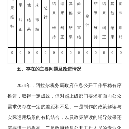
结
结
其
尚
结
结
其
尚
果
他
未
果
总
果
果
他
未
果
果
他
未
总
维
计
纠
结
审
计
持
维
纠
结
审
维
纠
结
审
正
果
结
持
正
果
结
持
正
果
结
0
0
0
0
0
0
0
0
0
0
0
0
0
0
五、存在的主要问题及改进情况
202
4年，阿拉尔税务局政府信息公开工作平稳有序
推进，取得一定成效，但对照上级部门要求和面向公众
需求仍存在一定的差距和不足。一是制作的政策解读与
实际运用场景的有机结合，以及政策解读的辅导效果还
需要进一步提高。二是政府信息公开工作人员的专业化