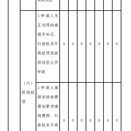
1.申请人无
正当理由逾
期不补正、
行政机关不
0
0
0
0
0
0
0
再处理其政
府信息公开
申请
（六）
2.申请人逾
其他处
期未按收费
理
通知要求缴
纳费用、行
0
0
0
0
0
0
0
政机关不再