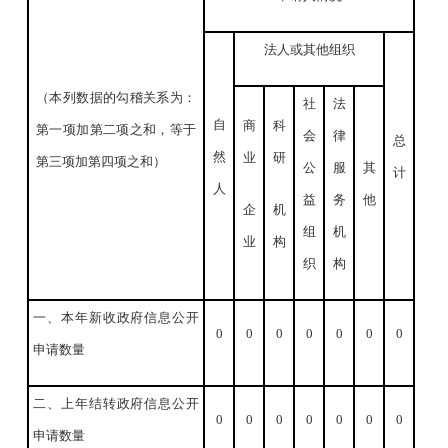
法人或其他组织
（本列数据的勾稽关系为：
社
法
自
商
科
第一项加第二项之和，等于
会
律
总
然
业
研
第三项加第四项之和）
公
服
其
计
人
益
务
他
企
机
组
机
业
构
织
构
一、本年新收政府信息公开
0
0
0
0
0
0
0
申请数量
二、上年结转政府信息公开
0
0
0
0
0
0
0
申请数量