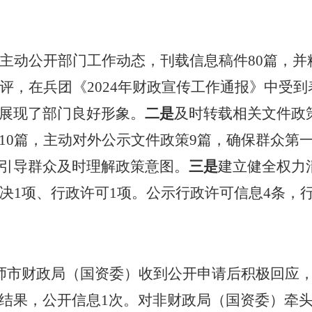
主动公开部门工作动态
，
刊载信息稿件
80
篇，并
评，在兵团《
2024
年财政宣传工作通报》中受到
展现了部门良好形象。
二是
及时转载相关文件政
10
篇，主动对外公示文件政策
9
篇，确保群众第
引导群众及时理解政策意图。
三是
建立健全权力
决
1
项、行政许可
1
项。公示行政许可信息
4
条，
师市财政局（国资委）收到公开申请后积极回应
结果，公开信息
1
次。对非财政局（国资委）牵