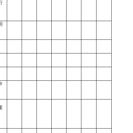
行
明
申
重