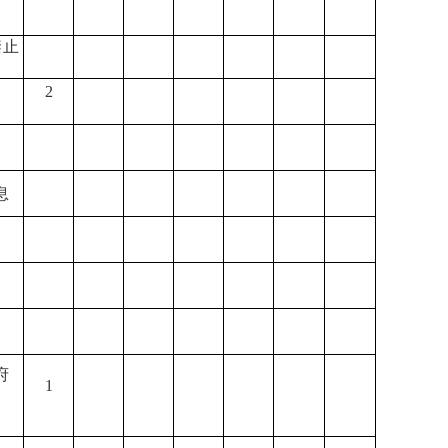
禁止
2
息
府
1