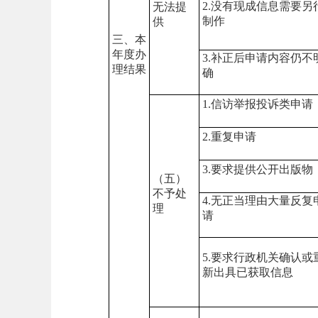
2.没有现成信息需要另
无法提
制作
供
三、本
年度办
3.补正后申请内容仍不
理结果
确
1.信访举报投诉类申请
2.重复申请
3.要求提供公开出版物
（五）
不予处
4.无正当理由大量反复
理
请
5.要求行政机关确认或
新出具已获取信息