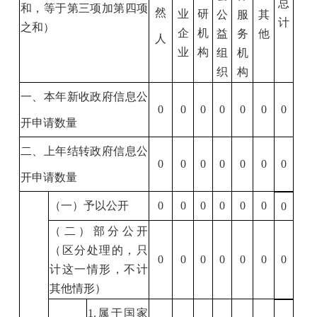
总
和，等于第三项加第四项
然
业
研
公
服
其
计
之和）
企
机
益
务
他
人
业
构
组
机
织
构
一、本年新收政府信息公
0
0
0
0
0
0
0
开申请数量
二、上年结转政府信息公
0
0
0
0
0
0
0
开申请数量
（一）予以公开
0
0
0
0
0
0
0
（二）部分公开
（区分处理的，只
0
0
0
0
0
0
0
计这一情形，不计
其他情形）
1.
属于国家