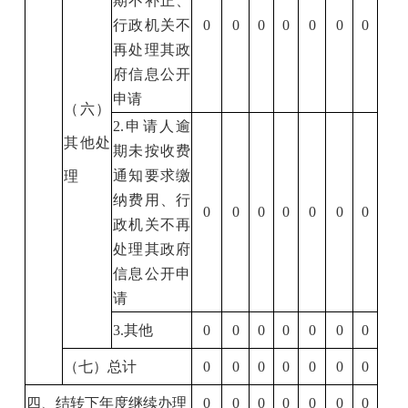
期不补正、
行政机关不
0
0
0
0
0
0
0
再处理其政
府信息公开
申请
（六）
2.
申请人逾
其他处
期未按收费
通知要求缴
理
纳费用、行
0
0
0
0
0
0
0
政机关不再
处理其政府
信息公开申
请
3.
其他
0
0
0
0
0
0
0
（七）总计
0
0
0
0
0
0
0
四、结转下年度继续办理
0
0
0
0
0
0
0