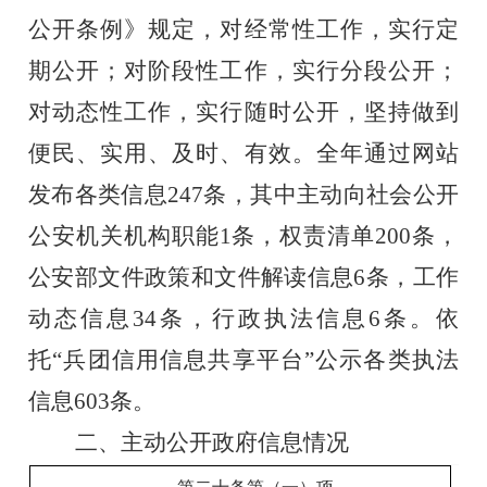
公开条例》规定，对经常性工作，实行定
期公开；对阶段性工作，实行分段公开；
对动态性工作，实行随时公开，坚持做到
便民、实用、及时、有效。全年通过网站
发布各类信息
247
条，其中主动向社会公开
公安机关机构职能
1
条，权责清单
200
条，
公安部文件政策和文件解读信息
6
条，工作
动态信息
34
条，
行政执法信息
6
条
。
依
托
“
兵团
信用信息共享平台
”
公示各类执法
信息
603
条。
二、
主动公开政府信息情况