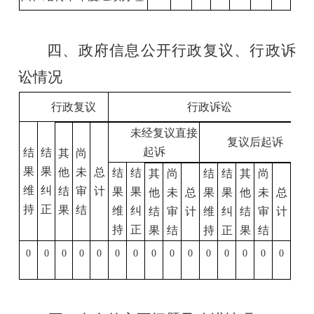
四、
政府信息公开行政复议、行政诉
讼情况
行政复议
行政诉讼
未经复议直接
复议后起诉
起诉
结
结
其
尚
果
果
他
未
总
结
结
其
尚
结
结
其
尚
维
纠
结
审
计
果
果
他
未
总
果
果
他
未
总
持
正
果
结
维
纠
结
审
计
维
纠
结
审
计
持
正
果
结
持
正
果
结
0
0
0
0
0
0
0
0
0
0
0
0
0
0
0