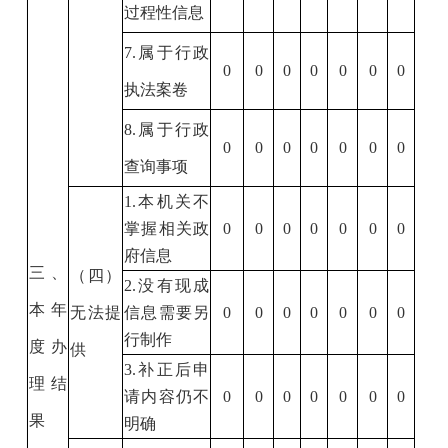
过程性信息
7.
属于行政
0
0
0
0
0
0
0
执法案卷
8.
属于行政
0
0
0
0
0
0
0
查询事项
1.
本机关不
掌握相关政
0
0
0
0
0
0
0
府信息
三、
（四）
2.
没有现成
本年
无法提
信息需要另
0
0
0
0
0
0
0
行制作
度办
供
3.
补正后申
理结
请内容仍不
0
0
0
0
0
0
0
果
明确