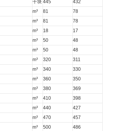
千块
445
432
m³
81
78
m³
81
78
m³
18
17
m³
50
48
m³
50
48
m³
320
311
m³
340
330
m³
360
350
m³
380
369
m³
410
398
m³
440
427
m³
470
457
m³
500
486