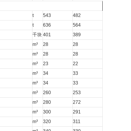
t
543
482
t
636
564
千块
401
389
m³
28
28
m³
28
28
m³
23
22
m³
34
33
m³
34
33
m³
260
253
m³
280
272
m³
300
291
m³
320
311