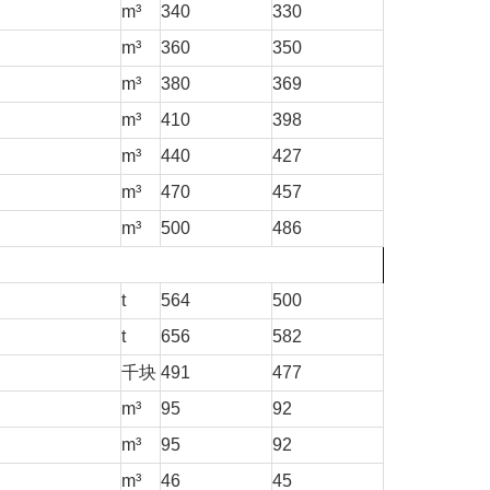
m³
340
330
m³
360
350
m³
380
369
m³
410
398
m³
440
427
m³
470
457
m³
500
486
t
564
500
t
656
582
千块
491
477
m³
95
92
m³
95
92
m³
46
45