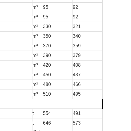
m³
95
92
m³
95
92
m³
330
321
m³
350
340
m³
370
359
m³
390
379
m³
420
408
m³
450
437
m³
480
466
m³
510
495
t
554
491
t
646
573