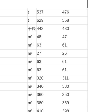
t
537
476
t
629
558
千块
443
430
m³
48
47
m³
63
61
m³
27
26
m³
63
61
m³
63
61
m³
320
311
m³
340
330
m³
360
350
m³
380
369
m³
410
398