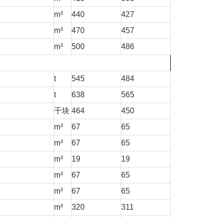
m³
440
427
m³
470
457
m³
500
486
t
545
484
t
638
565
千块
464
450
m³
67
65
m³
67
65
m³
19
19
m³
67
65
m³
67
65
m³
320
311