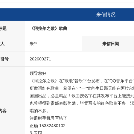
来信情况
标题
《阿拉尔之歌》歌曲
信人
朱**
来信日期
索引号
202600271
领导您好:

《阿拉尔之歌》在"歌歌"音乐平台发布，在"QQ音乐平台"
所做词红色歌曲，希望在"七一"党的生日那天能在阿拉尔
国国出品，必是精品！歌曲按名字在其发布平台上能搜到
也希望得到贵部表彰奖励，毕竟写实的红色歌曲不多，汉
内容
唱的不多。

注册时手机号写错了

正确:15332480102

朱玉国
