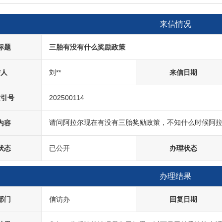
来信情况
标题
三胎有没有什么奖励政策
信人
刘**
来信日期
索引号
202500114
请问阿拉尔现在有没有三胎奖励政策，不知什么时候阿
内容
状态
已公开
办理状态
办理结果
部门
信访办
回复日期