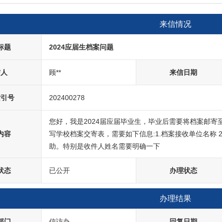
来信情况
标题
2024应届生档案问题
信人
顾**
来信日期
索引号
202400278
您好，我是2024届应届毕业生，毕业后需要将档案邮
内容
写学校档案交寄表，需要如下信息:1.档案接收单位名称 2
助。特别是收件人姓名需要明确一下
状态
已公开
办理状态
办理结果
部门
信访办
回复日期