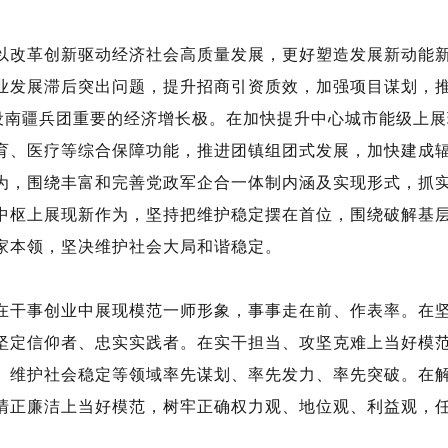
以改革创新驱动经济社会高质量发展，更好塑造发展新动能
业发展滞后突出问题，提升招商引资质效，加强项目谋划，
建设南疆兵团重要的经济增长极。在加快提升中心城市能级上
育、医疗等综合保障功能，推进团镇组团式发展，加快建成
为，围绕丰富和完善党政军企合一体制内涵及实现形式，抓
中枢上展现新作为，坚持把维护稳定摆在首位，围绕破解基
家本领，坚决维护社会大局和谐稳定。
在干事创业中展现模范一师形象，事事走在前、作表率。在
坚定信仰者、忠实实践者。在实干担当、攻坚克难上当好模
、维护社会稳定等领域率先谋划、率先发力、率先突破。在
清正廉洁上当好模范，树牢正确权力观、地位观、利益观，