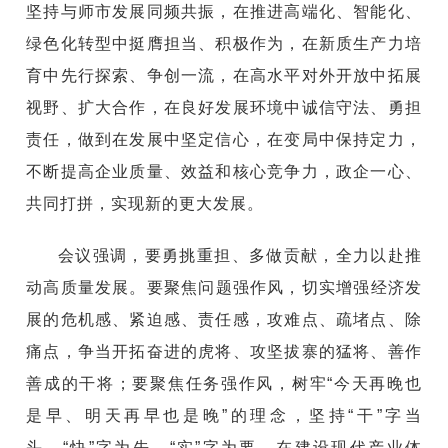
坚持与师市发展同频共振，在推进高端化、智能化、
绿色化转型中挺膺担当、积极作为，在新质生产力培
育中先行探索、争创一流，在高水平对外开放中拓展
视野、扩大合作，在良好发展环境中诚信守法、勇担
责任，做到在发展中坚定信心，在变局中保持定力，
不断提高企业质量、效益和核心竞争力，政企一心、
共同打拼，实现新的更大发展。
会议强调，要勇挑重担、多做贡献，全力以赴推
动高质量发展。
要聚焦问题强作风，切实增强经济发
展的危机感、紧迫感、责任感，攻难点、疏堵点、除
痛点，争当开拓奋进的虎将、攻坚拔寨的猛将、善作
善成的干将；
要聚焦任务强作风，树牢“今天再晚也
是早、明天再早也是晚”的理念，坚持“干”字当
头、“快”字为先、“实”字为要，在建设现代产业体