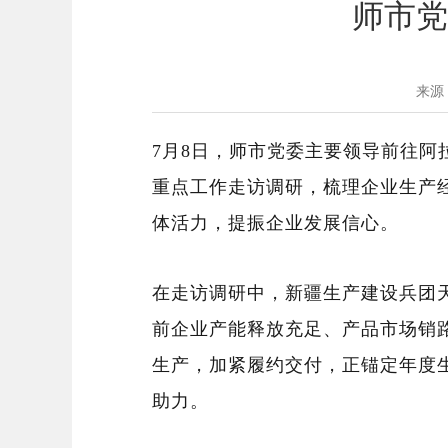
师市党
来源
7月8日，师市党委主要领导
前往
阿
重点工作
走访
调研
，梳理企业生产
体活力
，
提振企业发展信心。
在走访
调研
中，新疆生产建设兵团
前
企业
产能释放充足、产品市场销
生产
，
加紧履约交付
，
正锚定年度
助力
。