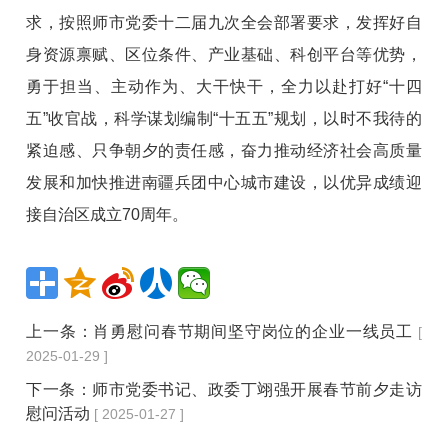
求，按照师市党委十二届九次全会部署要求，发挥好自
身资源禀赋、区位条件、产业基础、科创平台等优势，
勇于担当、主动作为、大干快干，全力以赴打好“十四
五”收官战，科学谋划编制“十五五”规划，以时不我待的
紧迫感、只争朝夕的责任感，奋力推动经济社会高质量
发展和加快推进南疆兵团中心城市建设，以优异成绩迎
接自治区成立70周年。
上一条：
肖勇慰问春节期间坚守岗位的企业一线员工
[
2025-01-29 ]
下一条：
师市党委书记、政委丁翊强开展春节前夕走访
慰问活动
[ 2025-01-27 ]