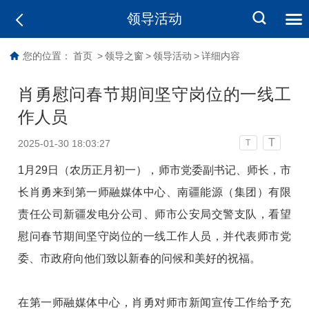
领导活动
您的位置：
首页
>
领导之窗
>
领导活动
>
详细内容
肖勇慰问春节期间坚守岗位的一线工
作人员
T
2025-01-30 18:03:27
T
1月29日（农历正月初一），师市党委副书记、师长，市
长肖勇来到第一师融媒体中心、南疆能源（集团）有限
责任公司新疆发电分公司、师市公安局交警支队，看望
慰问春节期间坚守岗位的一线工作人员，并代表师市党
委、市政府向他们致以新春的问候和美好的祝福。
在第一师融媒体中心，肖勇对师市新闻宣传工作给予充