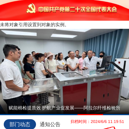
未将对象引用设置到对象的实例。
赋能棉检提质效 护航产业促发展——阿拉尔纤维检验所
1
2
3
4
5
归档时间：2024/6/6 11:19:51
协助开展…
部门动态
通知公告