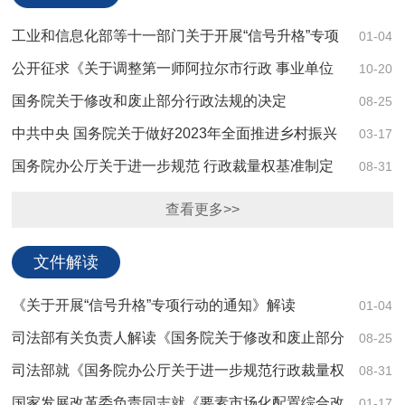
工业和信息化部等十一部门关于开展“信号升格”专项
01-04
行动的通知
公开征求《关于调整第一师阿拉尔市行政 事业单位
10-20
职工冬季取暖费补贴标准的通知 （征求意见稿）》意见的通
国务院关于修改和废止部分行政法规的决定
08-25
知
中共中央 国务院关于做好2023年全面推进乡村振兴
03-17
重点工作的意见
国务院办公厅关于进一步规范 行政裁量权基准制定
08-31
和管理工作的意见 国办发〔2022〕27号
查看更多>>
文件解读
《关于开展“信号升格”专项行动的通知》解读
01-04
司法部有关负责人解读《国务院关于修改和废止部分
08-25
行政法规的决定》：推进严格规范公正文明执法的重要举措
司法部就《国务院办公厅关于进一步规范行政裁量权
08-31
基准制定和管理工作的意见》答记者问
国家发展改革委负责同志就《要素市场化配置综合改
01-17