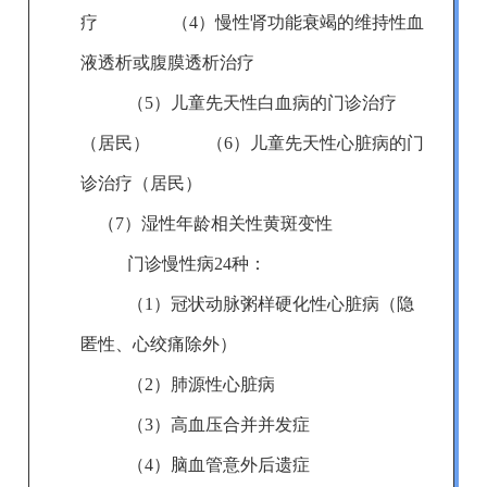
疗
（4）慢性肾功能衰竭的维持性血
液透析或腹膜透析治疗
（5）儿童先天性白血病的门诊治疗
（居民）
（6）儿童先天性心脏病的门
诊治疗（居民）
（7）湿性年龄相关性黄斑变性
门诊慢
性
病
24
种：
（1）
冠状动脉粥样硬化性心脏病（隐
匿性、心绞痛除外）
（2）肺源性心脏病
（3）高血压合并并发症
（4）脑血管意外后遗症