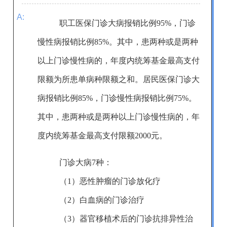
A:
职工医保门诊大病报销比例95%，门诊
慢
性
病报销比例85%
。
其中，患两种或是两种
以上门诊慢性病的，年度内统筹基金最高支付
限额为所患单病种限额之和
。
居民
医保门诊大
病报销比例
85
%，门诊慢
性
病报销比例
7
5%。
其中，患两种或是两种以上门诊慢性病的，
年
度内
统筹
基金最高支付限额2000元。
门诊大病
7
种：
（1）
恶性肿瘤的门诊放化疗
（2）
白血病的门诊治疗
（3）器官移植术后的门诊抗排异性治