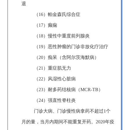
退
（16）
帕金森氏综合症
（17）
癫痫
（18）
慢性中重度前列腺炎
（19）
恶性肿瘤的门诊非放化疗治疗
（20）
痴呆（含阿尔茨海默病）
（21）
重症肌无力
（22）
风湿性心脏病
（23）
耐多药结核病（MCR-TB）
（24）
强直性脊柱炎
门诊大病
、
门诊
慢
性
病拿药不超过1个
月的量
，
当月内
期间不能重复开药。2020年疫