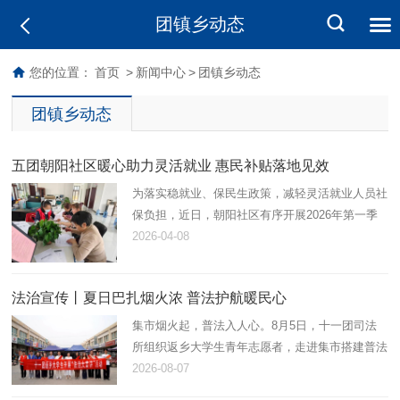
团镇乡动态
您的位置：
首页
>
新闻中心
>
团镇乡动态
团镇乡动态
五团朝阳社区暖心助力灵活就业 惠民补贴落地见效
为落实稳就业、保民生政策，减轻灵活就业人员社
保负担，近日，朝阳社区有序开展2026年第一季
度灵活就业社保补贴申请工作，以贴心服务打通民
2026-04-08
生保障“最后一公里”。
法治宣传丨夏日巴扎烟火浓 普法护航暖民心
集市烟火起，普法入人心。8月5日，十一团司法
所组织返乡大学生青年志愿者，走进集市搭建普法
小摊，开展法治宣讲活动，以青春力量解锁接地
2026-08-07
气、有温度、趣味足的普法模式。