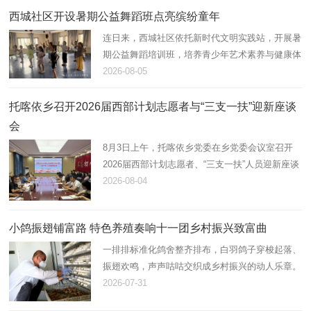
西城社区开设暑期公益舞蹈班点亮缤纷童年
连日来，西城社区依托新时代文明实践站，开展暑
期公益舞蹈培训班，培养青少年艺术素养与健康体
魄，助力未成年人全面健康成长。
2026-08-05
托喀依乡召开2026届西部计划志愿者与“三支一扶”迎新座谈
会
8月3日上午，托喀依乡党委在乡党委会议室召开
2026届西部计划志愿者、“三支一扶”人员迎新座谈
会。会议由乡党委副书记、纪委书记张茂祥主持，
2026-08-04
乡党委班子成员、各科室负责人及新到岗12名西
部计划志愿者、“三支一扶…
小鸽振翅铺富路 特色养殖奏响十一团乡村振兴致富曲
一排排标准化鸽舍整齐排布，白羽鸽子穿梭起落、
振翅欢鸣，声声咕咕交织成乡村振兴的动人乐章。
近年来，十一团立足资源优势，以“合作社+连队
2026-07-31
+能人”模式大力发展肉鸽养殖产业，小小白鸽化作