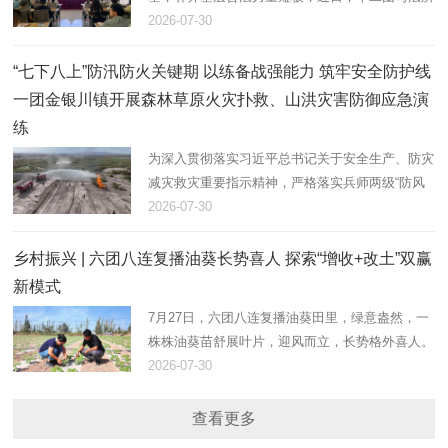
联合文明路社区，组织返乡大学生志愿者开展法治
2026-07-30
大宣讲活动，以青春力量助力基层法治建设。
“七下八上”防汛防火关键期 以练备战强能力 筑牢安全防护线
一团金银川镇开展森林草原火灾扑救、山洪灾害防御应急演
练
为深入贯彻落实习近平总书记关于安全生产、防灾
减灾救灾重要指示精神，严格落实兵师两级“防风
险、保安全、护稳定”工作部署，立足“七下八上”防
2026-07-30
汛、防火叠加关键期。7月28日，在团17连防洪
堤，一团金银川镇组织…
乡村振兴 | 六团八连复播油葵长势喜人 探索“增收+改土”双赢
新模式
7月27日，六团八连复播油葵田里，绿意盎然，一
株株油葵苗舒展叶片，迎风而立，长势格外喜人。
八连连长田翠彩正俯身田间，仔细查看植株密度与
2026-07-30
墒情，现场指导职工做好后续水肥管理和病虫害防
控。
查看更多