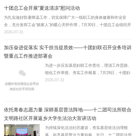
带动职工增收、壮大集体…
十团总工会开展“夏送清凉”慰问活动
为扎实做好防暑降温工作，切实保障广大一线职工的身体健康和作业安
全，充分发挥工会“娘家人”的暖心关怀作用，7月30日，十团总工会组织开
展2026年“夏送清凉”慰问活动，为坚守高温岗位的劳动者送去防暑降温物
2026-07-31
资…
加压奋进促落实 实干担当提质效——十团妇联召开业务培训
暨重点工作推进部署会
为进一步压实基层妇联工作责任，理清工作思路、
细化工作举措、夯实工作根基，7月29日，十团妇
联组织召开业务培训暨重点工作推进会，精准部署
2026-07-31
推进年度妇联重点工作，全面提升基层妇联履职服
务能力。十团党委副书记…
依托青春志愿力量 深耕基层普法阵地——十二团司法所联合
文明路社区开展返乡大学生法治大宣讲活动
为持续深化法治社区建设，夯实基层依法治理根
基，补齐基层普法力量短板，近日，十二团司法所