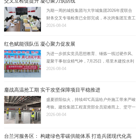
交叉互检促提升 凝心聚力筑防线
为期一周的城投集团与大学城集团2026年度联合
财务交叉专项检查已全部完成，本次跨集团互查工
作顺利落下帷幕。全程参与本次专项核查的财务人
2026-08-04
员纷纷表示，此次交叉检查既是一次全面细致的财
务“体检”，更是一场干…
​红色赋能强队伍 凝心聚力促发展
为进一步抓实党员思想教育、锤炼一线过硬作风、
凝聚干事创业精气神，7月25日，塔里木建投水利
水电公司党支部组织全体党员前往十六团老一营红
2026-08-04
色教育基地，开展七月主题党日活动。本次活动采
用“理论研学+红色拓展…
鏖战高温抢工期 实干攻坚保障项目平稳推进
盛夏骄阳似火，持续40℃高温给户外施工带来严峻
考验。建投集团工程直营部全员迎难而上、坚守一
线，一室两站三厂（二期）、老塔水处职工文化中
2026-08-04
心改造、阿拉尔职业技术学校修缮改造等重点项目
现场一派繁忙，各项建…
台兰河服务区： 构建绿色零碳供能体系 打造兵团现代化高