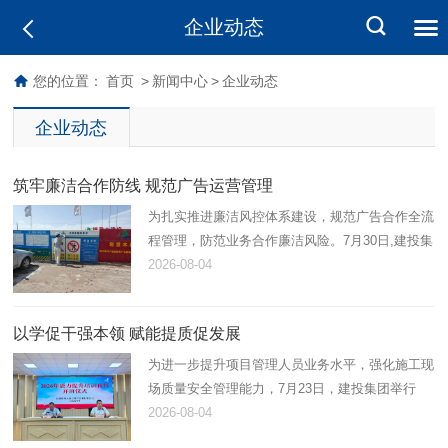
企业动态
您的位置：
首页
>
新闻中心
>
企业动态
企业动态
筑牢廉洁合作防线 规范广告运营管理
为扎实推进廉洁风控体系建设，规范广告合作全流
程管理，防范业务合作廉洁风险。7月30日,建投集
团工程服务公司广告部前往库沙新拜片区开展广告
2026-08-04
合作商廉洁督查与广告设施合规检查。
以学促干强本领 赋能提质促发展
为进一步提升项目管理人员业务水平，强化施工现
场质量安全管理能力，7月23日，建投集团举行
2026年“能力提升培训夜校”开班动员大会暨第一
2026-08-04
课。集团领导，各分（子）公司负责人、项目负责