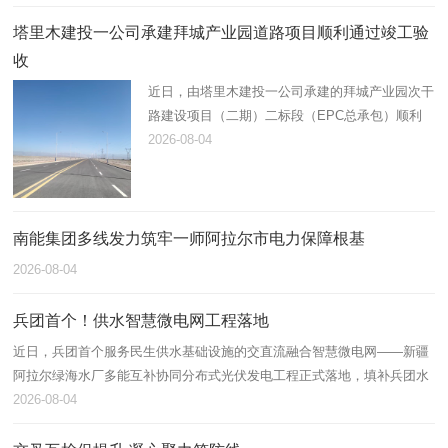
人及关键岗位人员共计110…
塔里木建投一公司承建拜城产业园道路项目顺利通过竣工验
收
近日，由塔里木建投一公司承建的拜城产业园次干
路建设项目（二期）二标段（EPC总承包）顺利
通过竣工验收，标志着该工程全部建设任务圆满完
2026-08-04
成并正式投入运营，为园区高质量发展注入了新的
交通动能。
南能集团多线发力筑牢一师阿拉尔市电力保障根基
2026-08-04
兵团首个！供水智慧微电网工程落地
近日，兵团首个服务民生供水基础设施的交直流融合智慧微电网——新疆
阿拉尔绿海水厂多能互补协同分布式光伏发电工程正式落地，填补兵团水
务行业交直流混合微网落地应用空白，为兵团公共服务设施绿色低碳转型
2026-08-04
打造…