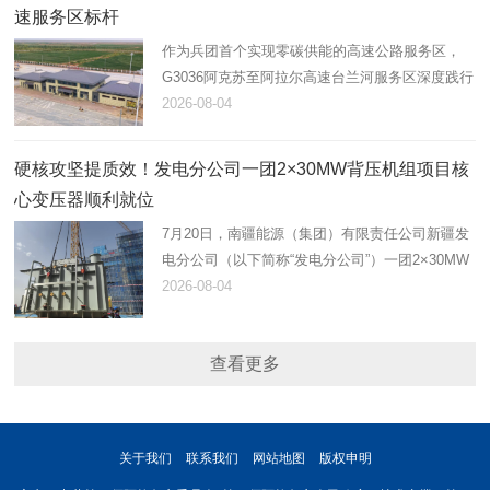
速服务区标杆
作为兵团首个实现零碳供能的高速公路服务区，
G3036阿克苏至阿拉尔高速台兰河服务区深度践行
绿色交通发展理念，以清洁能源赋能智慧运营，以
2026-08-04
暖心服务提升出行品质，着力构建集绿色示范、便
民补给、商业消费、人文…
硬核攻坚提质效！发电分公司一团2×30MW背压机组项目核
心变压器顺利就位
7月20日，南疆能源（集团）有限责任公司新疆发
电分公司（以下简称“发电分公司”）一团2×30MW
背压机组项目建设迎来重大阶段性节点，启备变、
2026-08-04
1号主变压器顺利吊装就位。两台核心设备吊装完
成，标志着项目全面转…
查看更多
关于我们
联系我们
网站地图
版权申明