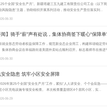
第25个全国“安全生产月”。新疆塔建三五九建工有限责任公司工会（以下
治风险隐患”主题，协助组织开展系列活动，推动安全生产责任落实到...
6-06-30
闻】骑手“薪”声有处说，集体协商签下暖心“保障单
新就业形态劳动者权益保障工作，规范新业态企业用工，构建和谐稳定劳动
）集体协商会议在幸福路街道美团外卖站点顺利召开。标志着师市在推进平.
6-06-30
电安全隐患 筑牢小区安全屏障
2026年第25个全国“安全生产月”工作，紧扣“人人讲安全、个个会应急
宅小区充电设施专项安全检查。 本次检查覆盖辖区4个居民小区，实...
6-06-29