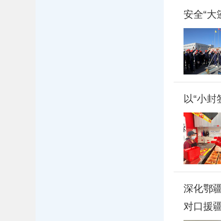
安全“大
以“小封
深化鄂疆
对口援