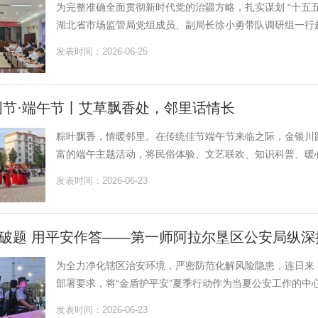
为完整准确全面贯彻新时代党的治疆方略，扎实谋划 “十五五
湖北省市场监管局党组成员、副局长徐小勇带队调研组一行赴
发表时间：2026-06-25
国节·端午节丨艾草飘香处，邻里话情长
粽叶飘香，情暖邻里。在传统佳节端午节来临之际，金银川
富的端午主题活动，将民俗体验、文艺联欢、知识科普、暖心
发表时间：2026-06-23
”破题 用平安作答——第一师阿拉尔垦区公安局纵深
为全力净化辖区治安环境，严密防范化解风险隐患，连日来
部署要求，将“金盾护平安”夏季行动作为当夏公安工作的中心
发表时间：2026-06-23