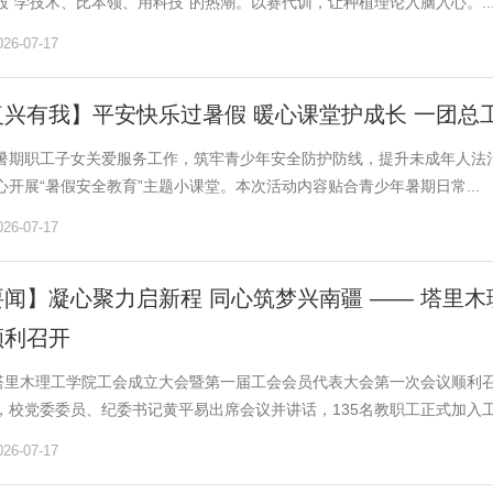
股“学技术、比本领、用科技”的热潮。以赛代训，让种植理论入脑入心。..
6-07-17
兴有我】平安快乐过暑假 暖心课堂护成长 一团总
暑期职工子女关爱服务工作，筑牢青少年安全防护防线，提升未成年人法
心开展“暑假安全教育”主题小课堂。本次活动内容贴合青少年暑期日常...
6-07-17
要闻】凝心聚力启新程 同心筑梦兴南疆 —— 塔里
顺利召开
，塔里木理工学院工会成立大会暨第一届工会会员代表大会第一次会议顺利
，校党委委员、纪委书记黄平易出席会议并讲话，135名教职工正式加入工.
6-07-17