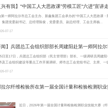
兴有我】“中国工人大思政课”劳模工匠“六进”宣讲
，由第一师阿拉尔市总工会主办、新鑫集团工会承办的“中国工人大思政课・
。集团党委副书记、总经理陈俊，党委委员、副总经理、工会主席杨...
6-07-17
要闻】兵团总工会组织部部长周建阳赴第一师阿拉尔
7月15日至17日，兵团总工会组织部（民主管理部）部长、一级调研员周
养及工会组织建设等重点工作开展调研。师市总工会党组书记、主席、一级.
6-07-17
阿拉尔纤维检验所在第一届全国计量和检验检测职业
近日，2026年第一届全国计量和检验检测职业技能大赛（