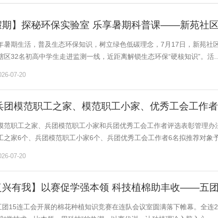
假期】探秘环保实验室 乐享暑期科普课——新苑社
年暑期生活，普及生态环保知识，树立绿色低碳理念，7月17日，新苑社
区32名初高中学生走进监测一线，近距离解锁生态环保“硬核知识”。活..
6-07-20
年兵团模范职工之家、模范职工小家、优秀工会工作
模范职工之家、兵团模范职工小家和兵团优秀工会工作者评选表彰管理办法
工之家6个、兵团模范职工小家6个、兵团优秀工会工作者6名拟推荐对象予.
6-07-20
复兴有我】以赛促学强本领 科技植棉助丰收——五团
，五团15连工会开展的棉花种植知识竞赛在连队会议室圆满落下帷幕。全连