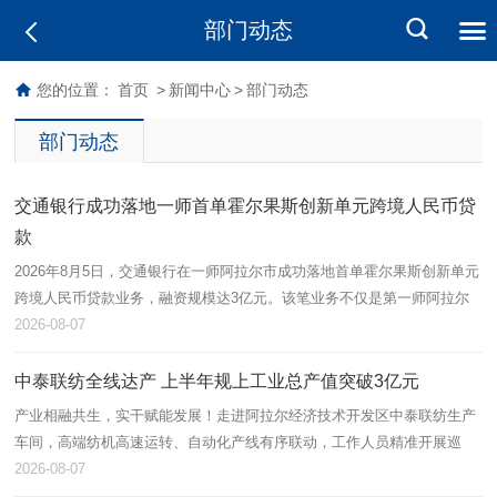
部门动态
您的位置：
首页
>
新闻中心
>
部门动态
部门动态
交通银行成功落地一师首单霍尔果斯创新单元跨境人民币贷
款
2026年8月5日，交通银行在一师阿拉尔市成功落地首单霍尔果斯创新单元
跨境人民币贷款业务，融资规模达3亿元。该笔业务不仅是第一师阿拉尔
市首单跨境流动资金贷款，也标志着跨境金融产品在本地金融功能区取得
2026-08-07
实…
中泰联纺全线达产 上半年规上工业总产值突破3亿元
产业相融共生，实干赋能发展！走进阿拉尔经济技术开发区中泰联纺生产
车间，高端纺机高速运转、自动化产线有序联动，工作人员精准开展巡
检、落纱、品控等作业，呈现出蓬勃向上的发展态势。中泰联纺依托兵地
2026-08-07
资源互通…