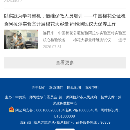
2026-08-03
以实践为学习契机，借维保做人员培训 ——中国棉花公证检
验阿拉尔实验室开展棉花大容量 纤维测试仪大保养工作
连日来，中国棉花公证检验阿拉尔实验室对实验室
核心检验设备——棉花大容量纤维测试仪——进行
了大保养。
2026-07-31
查看更多
关于我们
联系我们
网站地图
版权申明
主办：中共第一师阿拉尔市委员会 第一师阿拉尔市人民政府 技术支撑：第一
师政务数据中心
阿公网安备：66010002000104
新ICP备16003848号
网站标识码：
BT01000008
政府部门联系方式详见
<联系我们>
。政务服务热线：96359