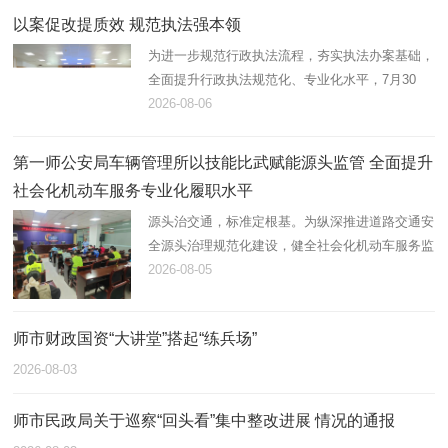
以案促改提质效 规范执法强本领
为进一步规范行政执法流程，夯实执法办案基础，
全面提升行政执法规范化、专业化水平，7月30
日，第一师阿拉尔市应急管理局组织开展2026年
2026-08-06
度行政执法案卷评查，综合行政执法支队在岗21
名执法人员全员参与。
第一师公安局车辆管理所以技能比武赋能源头监管 全面提升
社会化机动车服务专业化履职水平
源头治交通，标准定根基。为纵深推进道路交通安
全源头治理规范化建设，健全社会化机动车服务监
管体系，锻造高素质专业化机动车登记、检测综合
2026-08-05
服务队伍，近日，第一师公安局车辆管理所统筹辖
区全部机动车登记服务站…
师市财政国资“大讲堂”搭起“练兵场”
2026-08-03
师市民政局关于巡察“回头看”集中整改进展 情况的通报