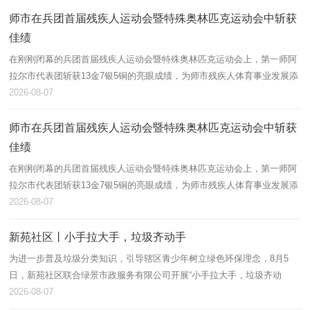
师市在兵团首届残疾人运动会暨特殊奥林匹克运动会中斩获
佳绩
在刚刚闭幕的兵团首届残疾人运动会暨特殊奥林匹克运动会上，第一师阿
拉尔市代表团斩获13金7银5铜的亮眼成绩，为师市残疾人体育事业发展添
上浓墨重彩的一笔。
2026-08-07
师市在兵团首届残疾人运动会暨特殊奥林匹克运动会中斩获
佳绩
在刚刚闭幕的兵团首届残疾人运动会暨特殊奥林匹克运动会上，第一师阿
拉尔市代表团斩获13金7银5铜的亮眼成绩，为师市残疾人体育事业发展添
上浓墨重彩的一笔。
2026-08-07
新苑社区丨小手拉大手，垃圾齐动手
为进一步普及垃圾分类知识，引导辖区青少年树立绿色环保理念，8月5
日，新苑社区联合绿景市政服务有限公司开展“小手拉大手，垃圾齐动
手”垃圾分类主题宣讲活动，辖区60余名青少年及家长积极参与。
2026-08-07